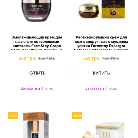
Омолаживающий крем для
Регенерирующий крем для
глаз с фитостволовыми
кожи вокруг глаз с муцином
клетками FarmStay Grape
улитки Farmstay Escargot
Stem Cell Wrinkle Repair Eye
Noblesse Intensive Eye Cream
Cream
360 грн.
450 грн.
360 грн.
450 грн.
КУПИТЬ
КУПИТЬ
Заказать в 1 клик
Заказать в 1 клик
-23 %
-40 %