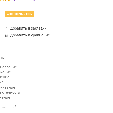
Экономия29 грн.
.
Добавить в закладки
Добавить в сравнение
ипы
ановление
жение
ление
ие
аживание
е отечности
нение
рсальный