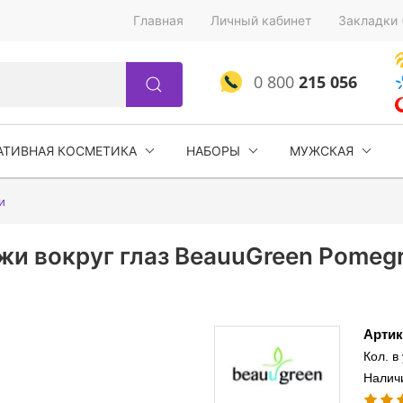
Главная
Личный кабинет
Закладки 
0 800
215 056
АТИВНАЯ КОСМЕТИКА
НАБОРЫ
МУЖСКАЯ
и
жи вокруг глаз BeauuGreen Pomegr
Артик
Кол. в
Налич