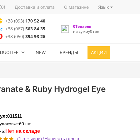
(0)
Доставка и оплата
О магазине
Язык
+38 (093)
170 52 40
0Товаров
+38 (067)
563 84 35
на сумму0 грн.
+38 (050)
394 93 26
DUOLIFE
NEW
БРЕНДЫ
АКЦИИ
anate & Ruby Hydrogel Eye
ул:031511
 упаковке:60 шт
Нет на складе
ие:
(1 отзывов)
Написать отзыв
/