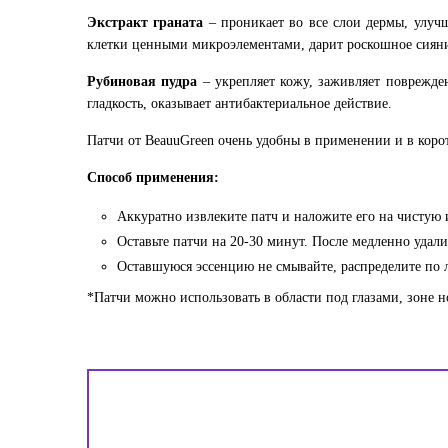
Экстракт граната
– проникает во все слои дермы, улуч
клетки ценными микроэлементами, дарит роскошное сиян
Рубиновая пудра
– укрепляет кожу, заживляет поврежден
гладкость, оказывает антибактериальное действие.
Патчи от BeauuGreen очень удобны в применении и в кор
Способ применения:
Аккуратно извлеките патч и наложите его на чистую 
Оставьте патчи на 20-30 минут. После медленно удалит
Оставшуюся эссенцию не смывайте, распределите по 
*Патчи можно использовать в области под глазами, зоне н