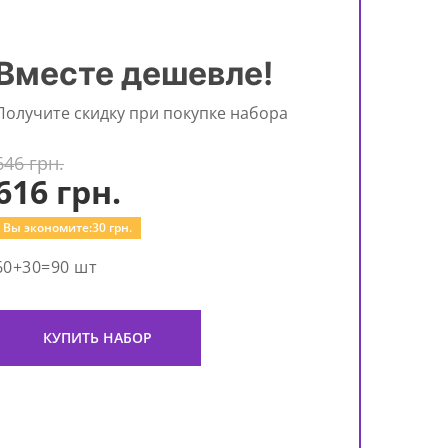
Вместе дешевле!
Получите скидку при покупке набора
646 грн.
616
грн.
Вы экономите:
30
грн.
60+30=90 шт
КУПИТЬ НАБОР
Гид
во
Pom