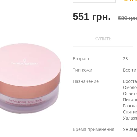
551 грн.
580 грн
КУПИТЬ
Возраст
25+
Тип кожи
Все т
Назначение
Восст
Омоло
Освет
Питан
Разгл
Сняти
Увлаж
Время применения
Униве