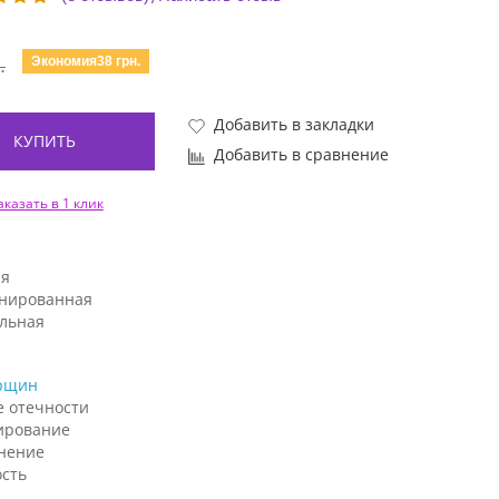
Экономия38 грн.
.
Добавить в закладки
КУПИТЬ
Добавить в сравнение
аказать в 1 клик
я
нированная
льная
рщин
е отечности
ирование
нение
ость