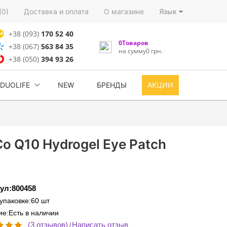
(0)
Доставка и оплата
О магазине
Язык
+38 (093)
170 52 40
0Товаров
+38 (067)
563 84 35
на сумму0 грн.
+38 (050)
394 93 26
DUOLIFE
NEW
БРЕНДЫ
АКЦИИ
Co Q10 Hydrogel Eye Patch
ул:800458
 упаковке:60 шт
е:Есть в наличии
(3 отзывов)
Написать отзыв
/