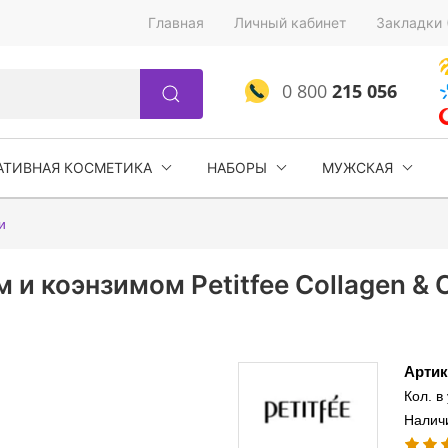
Главная
Личный кабинет
Закладки 
0 800
215 056
АТИВНАЯ КОСМЕТИКА
НАБОРЫ
МУЖСКАЯ
и
м и коэнзимом Petitfee Collagen & 
Артик
Кол. в
Наличи