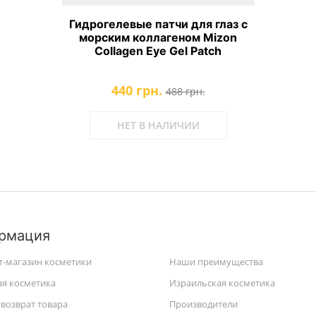
Гидрогелевые патчи для глаз с
морским коллагеном Mizon
Collagen Eye Gel Patch
440 грн.
488 грн.
НЕТ В НАЛИЧИИ
рмация
т-магазин косметики
Наши преимущества
ая косметика
Израильская косметика
возврат товара
Производители