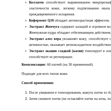
Коллаген
способствует выравниванию микрорел
эластичности кожи, легкому подтягиванию овал
преждевременного испарения.
Кофермент Q10
обладает антивозрастным эффектом, 
Экстракт Жемчуга
содержит кальций и огромное ко
Жемчужная пудра обладает отбеливающим действием, 
Экстракт алоэ вера
увлажняет кожу, способствует 
активностью, оказывает антиоксидантное воздействие
Экстракт акации сладкой (касии)
тонизирует и ос
способствует ее регенерации.
Комплектация:
60 патчей (на 30 применений).
Подходят для всех типов кожи.
Способ применения:
После умывания и тонизирования, вынуть патчи из ба
Затем снимите патчи (не оставляйте патчи на ночь, п