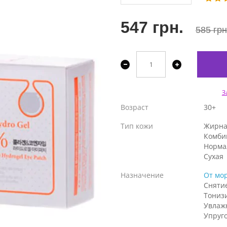
547 грн.
585 грн
З
Возраст
30+
Тип кожи
Жирна
Комби
Норма
Сухая
Назначение
От мо
Сняти
Тониз
Увлаж
Упруг