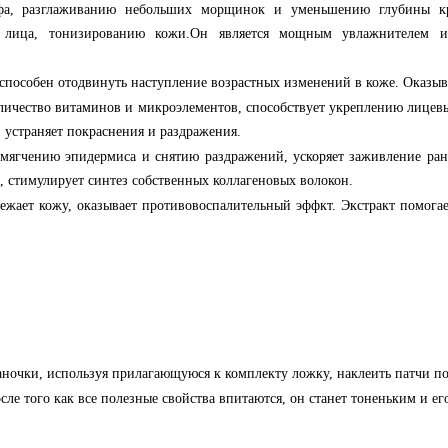
ьефа, разглаживанию небольших морщинок и уменьшению глубины 
а лица, тонизированию кожи.Он является мощным увлажнителем и
способен отодвинуть наступление возрастных изменений в коже. Оказыв
личество витаминов и микроэлементов, способствует укреплению лицев
устраняет покраснения и раздражения.
смягчению эпидермиса и снятию раздражений, ускоряет заживление ран
, стимулирует синтез собственных коллагеновых волокон.
вежает кожу, оказывает противовоспалительный эффкт. Экстракт помога
ночки, используя прилагающуюся к комплекту ложку, наклеить патчи под
осле того как все полезные свойства впитаются, он станет тоненьким и ег