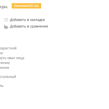
Экономия336 грн.
грн.
Добавить в закладки
Добавить в сравнение
озрастной
нг
нуть овал лица
нение
ление
рсальный
ль