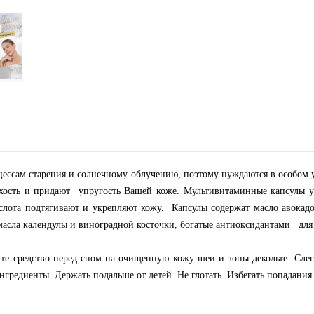
оцессам старения и солнечному облучению, поэтому нуждаются в особом
ухость и придают упругость Вашей коже. Мультивитаминные капсулы у
ислота подтягивают и укрепляют кожу. Капсулы содержат масло авокад
масла календулы и виноградной косточки, богатые антиоксидантами для
е средство перед сном на очищенную кожу шеи и зоны декольте. Слегк
нгредиенты. Держать подальше от детей. Не глотать. Избегать попадания