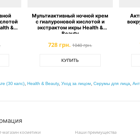
вной
Мультиактивный ночной крем
Акт
ислотой
с гиалуроновой кислотой и
вокру
alth &
экстрактом икры Health &
Beauty
728 грн.
.
1040 грн.
КУПИТЬ
е (30 капс)
,
Health & Beauty
,
Уход за лицом
,
Серумы для лица
,
Ант
рмация
т-магазин косметики
Наши преимущества