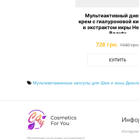
Мультиактивный дне
крем с гиалуроновой к
и экстрактом икры He
Beauty
728 грн.
1040 грн
КУПИТЬ
Мультивитаминные капсулы для Шеи и зоны Декольт
Инфо
Интерне
Интернет магазин косметики