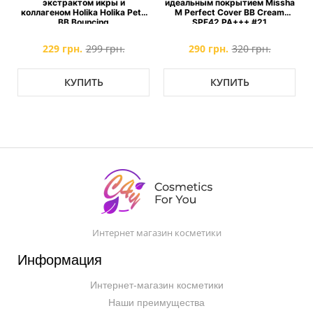
a
экстрактом икры и
идеальным покрытием Missha
коллагеном Holika Holika Petit
M Perfect Cover BB Cream
BB Bouncing
SPF42 PA+++ #21
229 грн.
299 грн.
290 грн.
320 грн.
КУПИТЬ
КУПИТЬ
Интернет магазин косметики
Информация
Интернет-магазин косметики
Наши преимущества