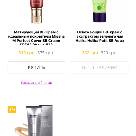
Матирующий ВВ Крем с
Освежающий BB-крем с
идеальным покрытием Missha
экстрактом зеленого чая
M Perfect Cover BB Cream
Holika Holika Petit BB Aqua
SPF42 PA+++ #23
512 грн.
575 грн.
262 грн.
320 грн.
КУПИТЬ
НЕТ В НАЛИЧИИ
Заказать в 1 клик
-5 %