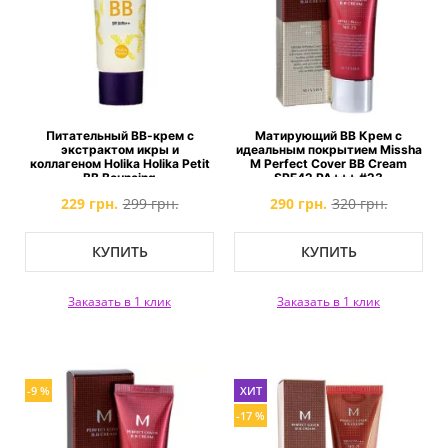
Питательный ВВ-крем с
Матирующий ВВ Крем с
экстрактом икры и
идеальным покрытием Missha
коллагеном Holika Holika Petit
M Perfect Cover BB Cream
BB Bouncing
SPF42 PA+++ #23
229 грн.
299 грн.
290 грн.
320 грн.
КУПИТЬ
КУПИТЬ
Заказать в 1 клик
Заказать в 1 клик
-9 %
ХИТ
-17 %