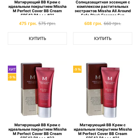
Матирующий ВВ Крем с
Солнцезащитная эссенция с
идеальным покрытием Missha
комплексом растительных
M Perfect Cover BB Cream
экстрактов Missha All Around
SPF42 PA+++ #21
Safe Block Essence Sun
SPF45+/PA+++
475 грн.
575 грн.
608 грн.
660 грн.
КУПИТЬ
КУПИТЬ
ХИТ
-9 %
-9 %
Матирующий ВВ Крем с
Матирующий ВВ Крем с
идеальным покрытием Missha
идеальным покрытием Missha
M Perfect Cover BB Cream
M Perfect Cover BB Cream
SPF42 PA+++ #23
SPF42 PA+++ #21