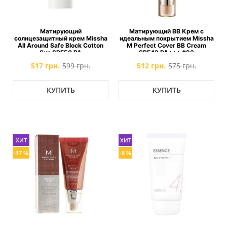
Матирующий
Матирующий ВВ Крем с
солнцезащитный крем Missha
идеальным покрытием Missha
All Around Safe Block Cotton
M Perfect Cover BB Cream
Sun SPF50 PA
SPF42 PA+++ #23
517 грн.
599 грн.
512 грн.
575 грн.
КУПИТЬ
КУПИТЬ
ХИТ
ХИТ
-8 %
-17 %