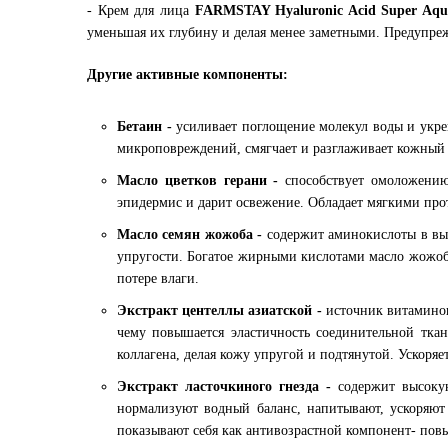
- Крем для лица
FARMSTAY Hyaluronic Acid Super Aq
уменьшая их глубину и делая менее заметными. Предупреж
Другие активные компоненты:
Бетаин -
усиливает поглощение молекул воды и укре
микроповреждений, смягчает и разглаживает кожный
Масло цветков герани -
способствует омоложени
эпидермис и дарит освежение. Обладает мягкими про
Масло семян жожоба -
содержит аминокислоты в вы
упругости. Богатое жирными кислотами масло жожоб
потере влаги.
Экстракт центеллы азиатской -
источник витаминов
чему повышается эластичность соединительной ткан
коллагена, делая кожу упругой и подтянутой. Ускоряе
Экстракт ласточкиного гнезда -
содержит высоку
нормализуют водный баланс, напитывают, ускоряют
показывают себя как антивозрастной компонент- повы