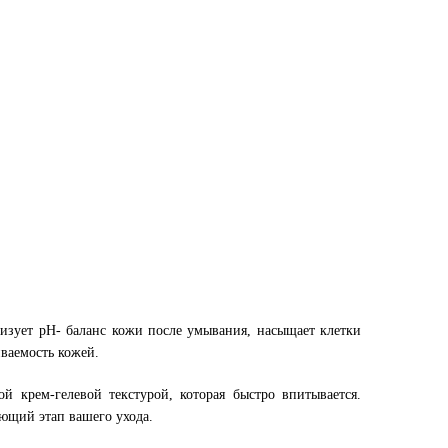
лизует рН- баланс кожи после умывания, насыщает клетки
иваемость кожей.
ой крем-гелевой текстурой, которая быстро впитывается.
ающий этап вашего ухода.