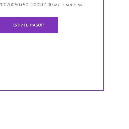
20020050+50=20020100 мл + мл + мл
КУПИТЬ НАБОР
Наб
кис
Acid