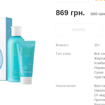
869 грн.
965 грн
КУПИТЬ
Возраст
25+
Тип кожи
Все т
Жирна
Комби
Норма
Сухая
Чувст
Назначение
Восст
Омоло
От мо
Проти
Разгл