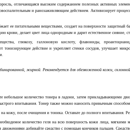
доросль, отличающаяся высоким содержанием полезных активных элемен
овоспалительным и ранозаживляющим действием. Активизирует процесс
бжает ее питательными веществами, создает на поверхности защитный ба
ию крови, делает цвет лица однородным и дарит естественное сияние, с
ещества, глюкозу, галлоновую кислоту, флавониды, проантоциани
т тонизирующее действие и укрепляет стенки сосудов, улучшает микр
и.
мбинированной, жирной. Рекомендуется для обезвоженной кожи, склонной
те небольшое количество тонера в ладони, затем прикладывающими дв
быстрого впитывания. Тонер также можно наносить привычным способом
 на кожу, после очищения и тоника. Оставьте до полного впитывания. Р
 необходимое количество геля на всю поверхность кожи лица, мягкими
ми движениями добивайте средство с помощью кончиков пальцев. Средств