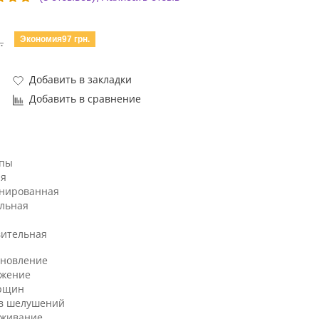
Экономия97 грн.
.
Добавить в закладки
Добавить в сравнение
ипы
я
нированная
льная
вительная
ановление
жение
рщин
в шелушений
аживание