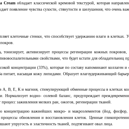
ua Cream
обладает классической кремовой текстурой, которая направл
дает появление чувства сухости, стянутости и шелушения, что очень ва
пляет клеточные стенки, что способствует удержанию влаги в клетках. 
 покров.
ю
,
тонизирует, активизирует процессы регенерации кожных покровов,
тивовоспалительными свойствами, что будет кстати для обладательниц 
сокой концентрации (33%), которые по составу напоминают коллаген 
а питает, насыщая кожу липидами. Образует влагоудерживающий барьер
 А, В, Е, К и магния, стимулирующий обменные процессы в клетках кож
и. Нормализует водно- солевой баланс, предупреждает преждевременно
т процесс заживления мелких ран, ожогов, регенерации тканей.
ю концентрацию важнейших микро- и макроэлементов (йод, фосфор, 
 процессы обновления и восстановления клеток. Ценные гликопротеин
шают упругость и эластичность тканей, подтягивают овал лица.