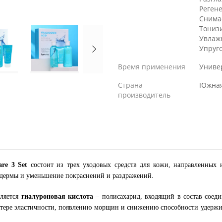
Реген
Снима
Тониз
Увлаж
Упруг
Время применения
Униве
Страна
Южная
производитель
re 3 Set
состоит из трех уходовых средств для кожи,
направленных н
дермы и уменьшение покраснений и раздражений.
ляется
гиалуроновая кислота
–
полисахарид, входящий в состав соед
тере эластичности, появлению морщин и снижению способности удержи