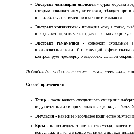
Экстракт ламинарии японской -
бурая морская во
которым повышает иммунитет кожи, обладает против
и способствует выведению излишней жидкости.
Экстракт хризантемы -
приводит кожу в тонус, сна
и раздражения, успокаивает, улучшает микроциркуляц
Экстракт гамамелиса -
содержит дубильные в
противовоспалительный и вяжущий эффект. оказывае
контролирует чрезмерную выработку сальной секреци
Подходит для любого типа кожи —
сухой, нормальной, ко
Способ применения
:
Тонер
- после вашего ежедневного очищения набери
подушечек пальцев прихлопывая средство для более 
Эмульсия
- нанесите небольшое количество эмульсии
Крем
- на последнем этапе вашего ухода, нанесите
вокруг глаз и губ, а в конце мягкими аппликативны