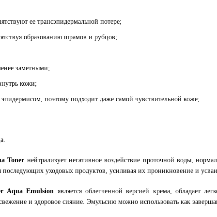
ятствуют ее трансэпидермальной потере;
ятствуя образованию шрамов и рубцов;
менее заметными;
внутрь кожи;
с эпидермисом, поэтому подходит даже самой чувствительной коже;
а.
a Toner
нейтрализует негативное воздействие проточной воды, норма
для последующих уходовых продуктов, усиливая их проникновение и усва
r Aqua Emulsion
является облегченной версией крема, обладает легк
 освежение и здоровое сияние. Эмульсию можно использовать как заверш