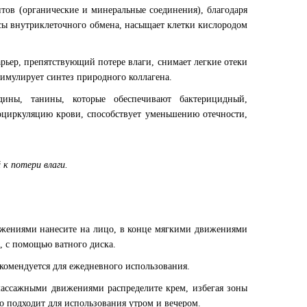
тов (органические и минеральные соединения), благодаря
ы внутриклеточного обмена, насыщает клетки кислородом
рьер, препятствующий потере влаги, снимает легкие отеки
тимулирует синтез природного коллагена.
дины, танины, которые обеспечивают бактерицидный,
оциркуляцию крови, способствует уменьшению отечности,
 к потери влаги.
ижениями нанесите на лицо, в конце мягкими движениями
, с помощью ватного диска.
екомендуется для ежедневного использования.
 массажными движениями распределите крем, избегая зоны
о подходит для использования утром и вечером.