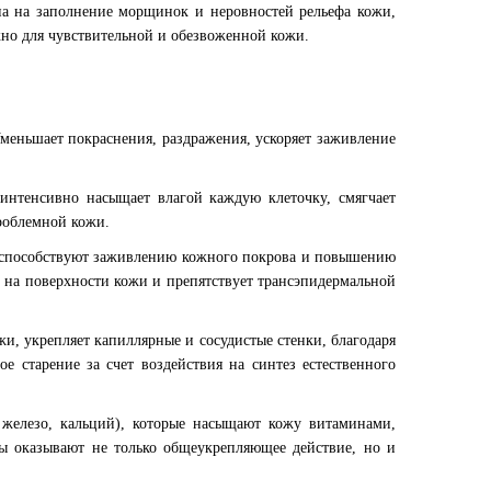
ена на заполнение морщинок и неровностей рельефа кожи,
жно для чувствительной и обезвоженной кожи.
Уменьшает покраснения, раздражения, ускоряет заживление
 интенсивно насыщает влагой каждую клеточку,
смягчает
проблемной кожи.
и способствуют заживлению кожного покрова и повышению
 на поверхности кожи и препятствует трансэпидермальной
и, укрепляет капиллярные и сосудистые стенки, благодаря
е старение за счет воздействия на синтез естественного
железо, кальций), которые насыщают кожу витаминами,
ы оказывают не только общеукрепляющее действие, но и