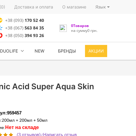
(0)
Доставка и оплата
О магазине
Язык
+38 (093)
170 52 40
0Товаров
+38 (067)
563 84 35
на сумму0 грн.
+38 (050)
394 93 26
DUOLIFE
NEW
БРЕНДЫ
АКЦИИ
ic Acid Super Aqua Skin
ул:959457
:200мл + 200мл + 50мл
Нет на складе
ие:
(3 отзывов)
Написать отзыв
/