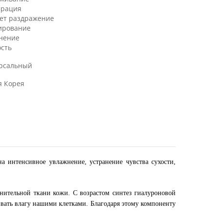
ерация
ет раздражение
ирование
нение
ость
рсальный
 Корея
а интенсивное увлажнение, устранение чувства сухости,
инительной ткани кожи. С возрастом синтез гиалуроновой
вать влагу нашими клетками. Благодаря этому компоненту