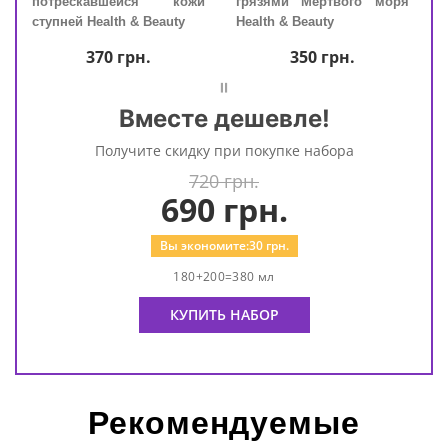
rant
потрескавшейся кожи
грязями Мертвого моря
пот
ступней Health & Beauty
Health & Beauty
ступ
370
грн.
350
грн.
=
Вместе дешевле!
Получите скидку при покупке набора
720 грн.
690
грн.
Вы экономите:
30
грн.
180+200=380 мл
КУПИТЬ НАБОР
Рекомендуемые