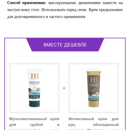
Cпособ применения:
массирующими движениями нанести на
чистую кожу стоп. Использовать перед сном. Крем предназначен
для долговременного и частого применения.
ВМЕСТЕ ДЕШЕВЛЕ
+
вой
Мультивитаминный крем
Интенсивный крем для
Мул
And
для грубой и
рук, обогащенный
дл