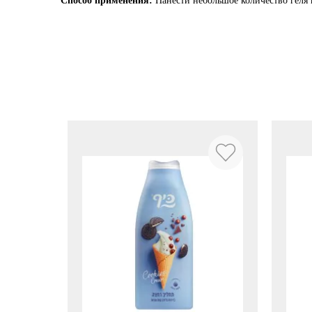
Способ применения:
Нанести небольшое количество геля