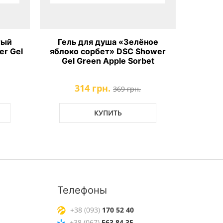
тый
Гель для душа «Зелёное
r Gel
яблоко сорбет» DSC Shower
Gel Green Apple Sorbet
314 грн.
369 грн.
КУПИТЬ
Телефоны
+38 (093)
170 52 40
+38 (067)
563 84 35