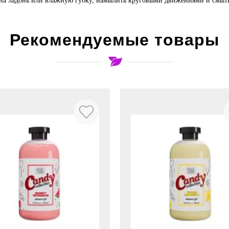
 на ладонь или влажную губку, намылить круговыми движениями и смыт
Рекомендуемые товары