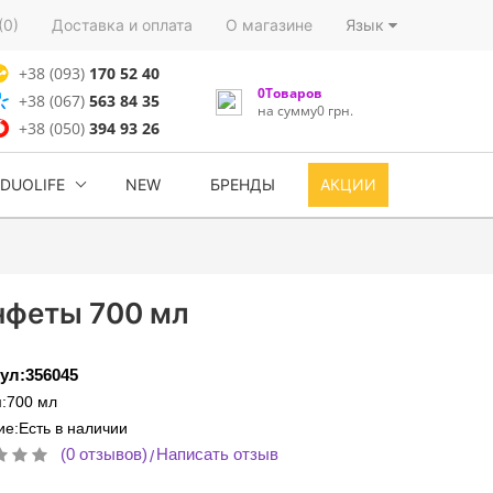
(0)
Доставка и оплата
О магазине
Язык
+38 (093)
170 52 40
0Товаров
+38 (067)
563 84 35
на сумму0 грн.
+38 (050)
394 93 26
DUOLIFE
NEW
БРЕНДЫ
АКЦИИ
нфеты 700 мл
ул:356045
:700 мл
е:Есть в наличии
(0 отзывов)
Написать отзыв
/