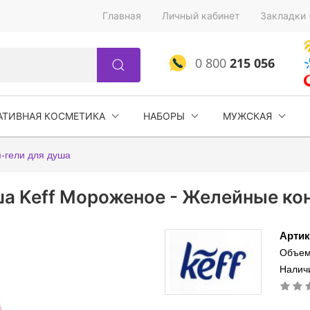
Главная
Личный кабинет
Закладки 
0 800
215 056
АТИВНАЯ КОСМЕТИКА
НАБОРЫ
МУЖСКАЯ
-гели для душа
а Keff Мороженое - Желейные ко
Артик
Объем
Наличи