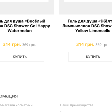
ль для душа «Весёлый
Гель для душа «Жёл
з» DSC Shower Gel Happy
Лимончелло» DSC Showe
Watermelon
Yellow Limoncello
314 грн.
314 грн.
369 грн.
369 грн.
КУПИТЬ
КУПИТЬ
рмация
т-магазин косметики
Наши преимущества