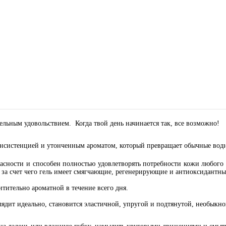
ельным удовольствием.
Когда твой день начинается так, все возможно!
онсистенцией и утонченным ароматом, который превращает обычные водн
асности и способен полностью удовлетворять потребности кожи любого 
а
за счет чего гель имеет смягчающие, регенерирующие и антиоксидантны
итительно ароматной в течение всего дня.
лядит идеально, становится эластичной, упругой и подтянутой, необыкн