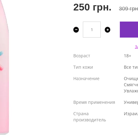
250 грн.
309 грн
З
Возраст
18+
Тип кожи
Все т
Назначение
Очищ
Смягч
Увлаж
Время применения
Униве
Страна
Израи
производитель