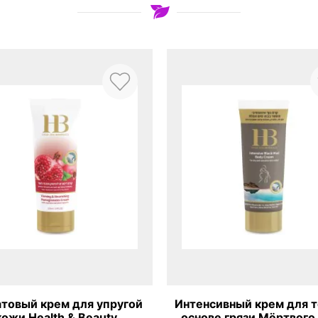
атовый крем для упругой
Интенсивный крем для т
кожи Health & Beauty
основе грязи Мёртвого