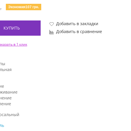
Экономия107 грн.
.
Добавить в закладки
КУПИТЬ
Добавить в сравнение
аказать в 1 клик
ипы
льная
ие
аживание
нение
ление
рсальный
ль