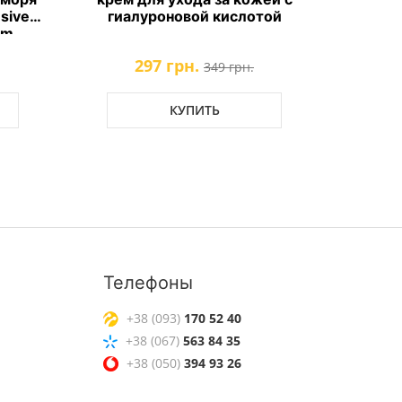
nsive
гиалуроновой кислотой
ухода 
am
Coc
N
297 грн.
349 грн.
КУПИТЬ
Телефоны
+38 (093)
170 52 40
+38 (067)
563 84 35
+38 (050)
394 93 26