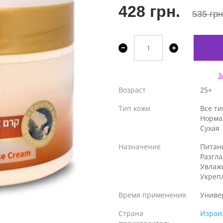
428 грн.
535 грн
З
Возраст
25+
Тип кожи
Все т
Норма
Сухая
Назначение
Питан
Разгл
Увлаж
Укреп
Время применения
Униве
Страна
Израи