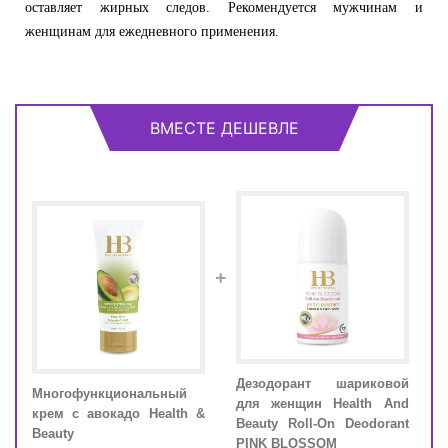
оставляет жирных следов. Рекомендуется мужчинам и
женщинам для ежедневного применения.
ВМЕСТЕ ДЕШЕВЛЕ
+
ель)
Дезодорант шариковой
Мно
Многофункциональный
вым
для женщин Health And
крем
крем с авокадо Health &
th &
Beauty Roll-On Deodorant
Beau
Beauty
PINK BLOSSOM