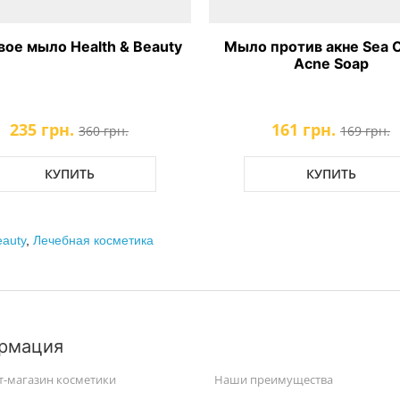
вое мыло Health & Beauty
Мыло против акне Sea O
Acne Soap
235 грн.
161 грн.
360 грн.
169 грн.
КУПИТЬ
КУПИТЬ
eauty
,
Лечебная косметика
рмация
т-магазин косметики
Наши преимущества