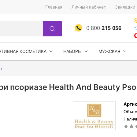
Главная
Личный кабинет
Закладки 
0 800
215 056
АТИВНАЯ КОСМЕТИКА
НАБОРЫ
МУЖСКАЯ
о
и псориазе Health And Beauty Psor
Артик
Объем
Наличи