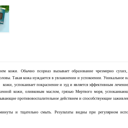
нием кожи. Обычно псориаз вызывает образование чрезмерно сухих
головы. Такая кожа нуждается в увлажнении и успокоении. Уникальное 
й кожи, успокаивает покраснение и зуд и является эффективным лече
женной кожи, оливковым маслом, грязью Мертвого моря, успокаивающи
зывающие противовоспалительное действием и способствующие заживлени
инуты и тщательно смыть. Результаты видны при регулярном испол