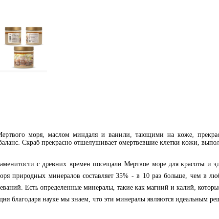
ертвого моря, маслом миндаля и ванили, тающими на коже, прекрас
баланс. Скраб прекрасно отшелушивает омертвевшие клетки кожи, выпол
менитости с древних времен посещали Мертвое море для красоты и зд
моря природных минералов составляет 35% - в 10 раз больше, чем в л
олеваний. Есть определенные минералы, такие как магний и калий, котор
одня благодаря науке мы знаем, что эти минералы являются идеальным р