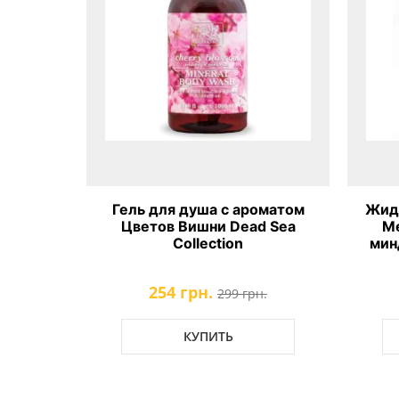
ералами
Гель для душа с ароматом
Жид
аслом
Цветов Вишни Dead Sea
Ме
lection
Collection
мин
254 грн.
.
299 грн.
КУПИТЬ