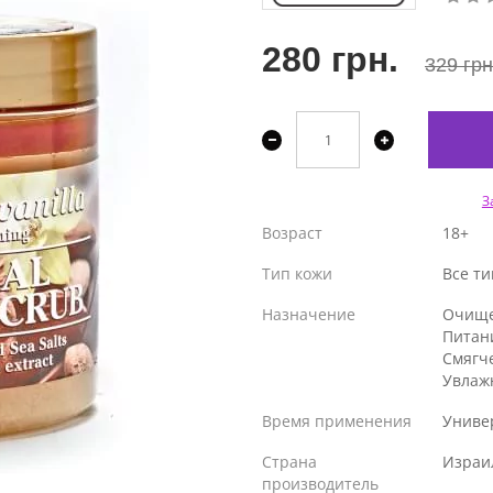
280 грн.
329 грн
З
Возраст
18+
Тип кожи
Все т
Назначение
Очищ
Питан
Смягч
Увлаж
Время применения
Униве
Страна
Израи
производитель