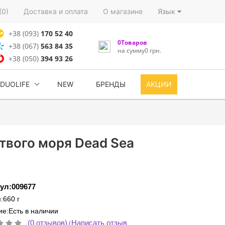
(0)
Доставка и оплата
О магазине
Язык
+38 (093)
170 52 40
0Товаров
+38 (067)
563 84 35
на сумму0 грн.
+38 (050)
394 93 26
DUOLIFE
NEW
БРЕНДЫ
АКЦИИ
твого моря Dead Sea
ул:009677
:660 г
е:Есть в наличии
(0 отзывов)
Написать отзыв
/