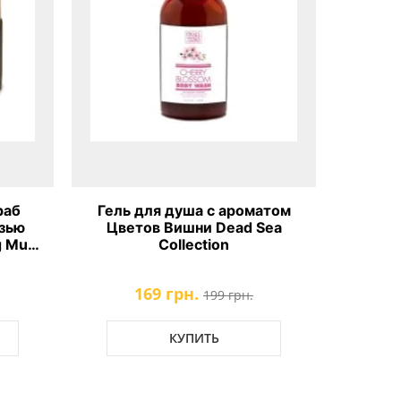
раб
Гель для душа с ароматом
Арома
язью
Цветов Вишни Dead Sea
тела 
g Mud
Collection
Beauty
169 грн.
199 грн.
КУПИТЬ