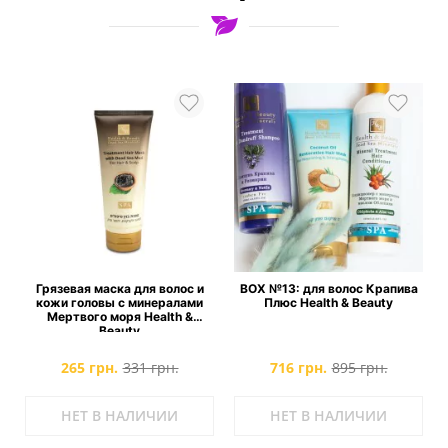
х
Грязевая маска для волос и
BOX №13: для волос Крапива
кожи головы с минералами
Плюс Health & Beauty
Мертвого моря Health &
Beauty
265 грн.
331 грн.
716 грн.
895 грн.
НЕТ В НАЛИЧИИ
НЕТ В НАЛИЧИИ