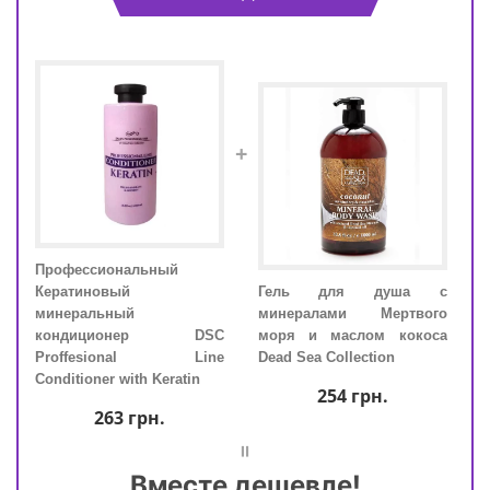
+
Профессиональный
Про
Кератиновый
Гель для душа с
Кера
минеральный
минералами Мертвого
мин
унь
кондиционер DSC
моря и маслом кокоса
ко
ine
Proffesional Line
Dead Sea Collection
Pro
Conditioner with Keratin
Condi
254
грн.
263
грн.
=
Вместе дешевле!