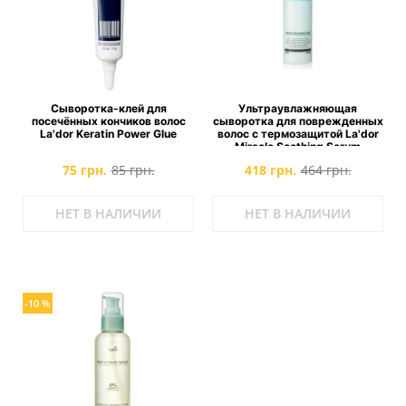
Сыворотка-клей для
Ультраувлажняющая
посечённых кончиков волос
сыворотка для поврежденных
La'dor Keratin Power Glue
волос с термозащитой La'dor
Miracle Soothing Serum
75 грн.
85 грн.
418 грн.
464 грн.
НЕТ В НАЛИЧИИ
НЕТ В НАЛИЧИИ
-10 %