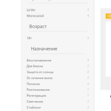
4
La'dor
4
Moroccanoil
-1
Возраст
4
18+
Назначение
4
Восстановление
2
Для блеска
2
Защита от солнца
2
От сечения волос
4
Питание
2
Разглаживание
1
Регенерация
2
Смягчение
2
Стайлинг
те