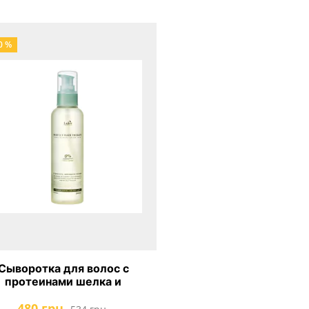
0 %
Сыворотка для волос с
протеинами шелка и
аргановым маслом с
480 грн.
рмозащитой Lador Perfect