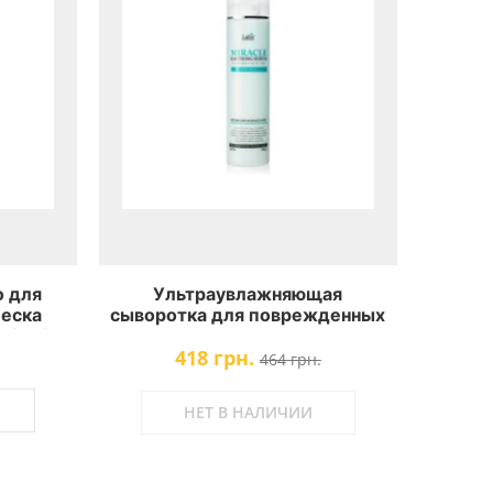
 для
Ультраувлажняющая
леска
сыворотка для поврежденных
ir Oil
волос с термозащитой La'dor
418 грн.
Miracle Soothing Serum
464 грн.
НЕТ В НАЛИЧИИ