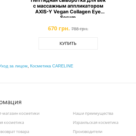
Пептидная сыворотка для век
с массажным аппликатором
AXIS-Y Vegan Collagen Eye
Serum
670 грн.
788 грн.
КУПИТЬ
Уход за лицом
,
Косметика CARELINE
рмация
т-магазин косметики
Наши преимущества
ая косметика
Израильская косметика
возврат товара
Производители