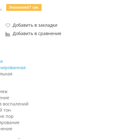
Экономия57 грн.
.
Добавить в закладки
Добавить в сравнение
я
нированная
льная
ияж
ение
в воспалений
й тон
ие пор
ирование
нение