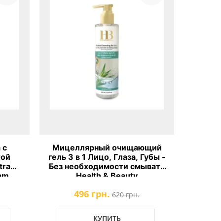
 с
Мицеллярный очищающий
той
гель 3 в 1 Лицо, Глаза, Губы -
tra
Без необходимости смывать
oam
Health & Beauty
496 грн.
620 грн.
КУПИТЬ