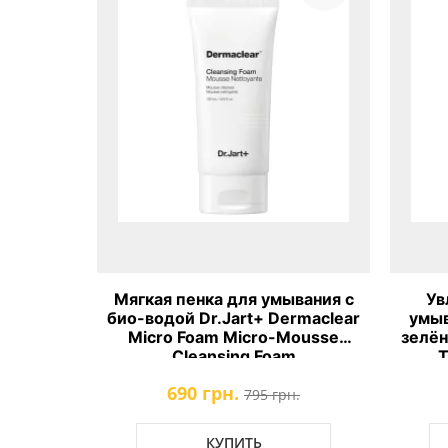
Мягкая пенка для умывания с
Ув
био-водой Dr.Jart+ Dermaclear
умыв
Micro Foam Micro-Mousse
зелён
Cleansing Foam
T
690 грн.
795 грн.
КУПИТЬ