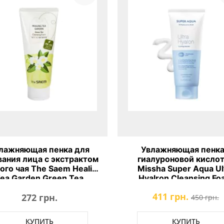
лажняющая пенка для
Увлажняющая пенка
ания лица с экстрактом
гиалуроновой кисло
ого чая The Saem Healing
Missha Super Aqua Ul
ea Garden Green Tea
Hyalron Cleansing F
Cleansing Foam
411 грн.
272 грн.
450 грн.
КУПИТЬ
КУПИТЬ