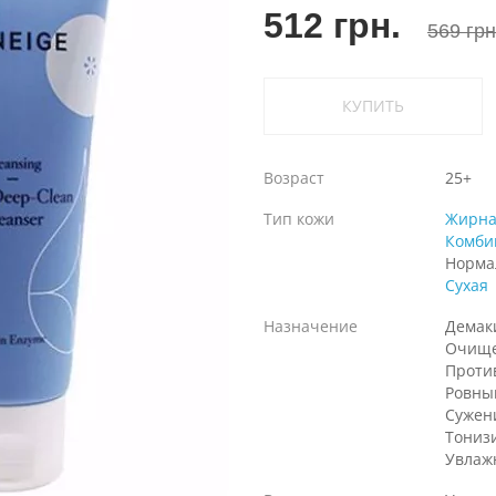
512 грн.
569 грн
КУПИТЬ
Возраст
25+
Тип кожи
Жирна
Комби
Норма
Сухая
Назначение
Демак
Очищ
Проти
Ровны
Сужен
Тониз
Увлаж