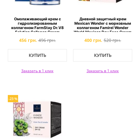
Омолаживающий крем с
Дневной защитный крем
гидролизированным
Mexican Wonder с морковным
коллагеном FarmStay Dr.V8
коллагеном Famirel Wonder
Solution Collagen Cream
World Mexican Day Face Cream
SPF 35
456 грн.
496 грн.
400 грн.
520 грн.
КУПИТЬ
КУПИТЬ
Заказать в 1 клик
Заказать в 1 клик
-23 %