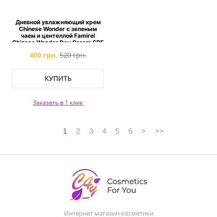
Дневной увлажняющий крем
Chinese Wonder с зеленым
чаем и центеллой Famirel
Chinese Wonder Day Cream SPF
50 Green Tea and Centella
400 грн.
520 грн.
КУПИТЬ
Заказать в 1 клик
1
2
3
4
5
6
>
>>
Интернет магазин косметики