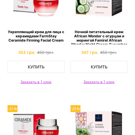
Укрепляющий крем для лица с
Ночной питательный крем
керамидами FarmStay
African Wonder с огурцом и
Ceramide Firming Facial Cream
морингой Famirel African
Wonder Night Cream Cucumber
and Moringa
353 грн.
450 грн.
347 грн.
450 грн.
КУПИТЬ
КУПИТЬ
Заказать в 1 клик
Заказать в 1 клик
-21 %
-23 %