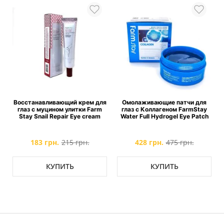
м
Восстанавливающий крем для
Омолаживающие патчи для
y
глаз с муцином улитки Farm
глаз с Коллагеном FarmStay
e
Stay Snail Repair Eye cream
Water Full Hydrogel Eye Patch
183 грн.
215 грн.
428 грн.
475 грн.
КУПИТЬ
КУПИТЬ