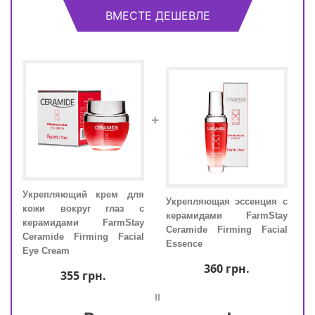
ВМЕСТЕ ДЕШЕВЛЕ
+
Укрепляющий крем для
Укр
для
Укрепляющая эссенция с
кожи вокруг глаз с
кож
ами
керамидами FarmStay
керамидами FarmStay
кер
ide
Ceramide Firming Facial
Ceramide Firming Facial
Cera
Essence
Eye Cream
Eye 
360
грн.
355
грн.
=