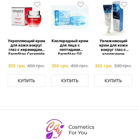
Укрепляющий крем
Кислородный крем
Увлажняющий
для кожи вокруг
для лица с
крем для кожи
глаз с керамидами
пептидами
вокруг глаз с
e
FarmStay Ceramide
FarmStay O2
коллагеном
Firming Facial Eye
Premium Aqua
FarmStay Collagen
Cream
Cream
Water Full Moist Eye
.
355 грн.
450 грн.
350 грн.
450 грн.
302 грн.
330 грн.
Cream
КУПИТЬ
КУПИТЬ
КУПИТЬ