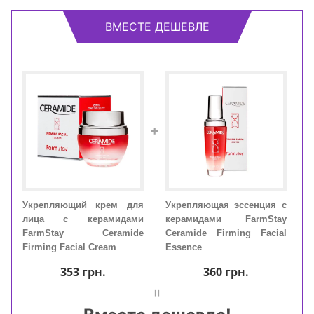
ВМЕСТЕ ДЕШЕВЛЕ
+
ия с
Укрепляющий крем для
Укрепляющая эссенция с
Укр
tay
лица с керамидами
керамидами FarmStay
лиц
cial
FarmStay Ceramide
Ceramide Firming Facial
Far
Firming Facial Cream
Essence
Firm
353
грн.
360
грн.
=