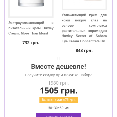
для
Увлажняющий крем для
Экс
лом
кожи вокруг глаз на
Экстраувлажняющий и
пита
t of
основе комплекса
питательный крем Huxley
Crea
l Be
растительных керамидов
Cream: More Than Moist
Huxley Secret of Sahara
Eye Cream Concentrate On
732
грн.
848
грн.
=
Вместе дешевле!
Получите скидку при покупке набора
1580 грн.
1505
грн.
Вы экономите:
75
грн.
50+30=80 мл