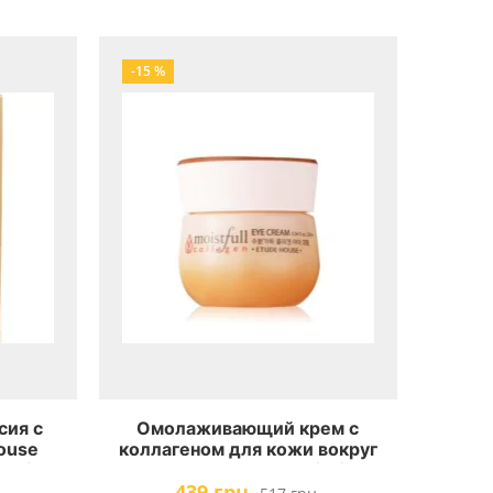
-15 %
сия с
Омолаживающий крем с
ouse
коллагеном для кожи вокруг
ulsio
глаз Etude House Moistfull
439 грн.
Collagen Eye Cream