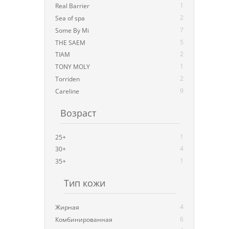
1
Real Barrier
2
Sea of spa
7
Some By Mi
5
THE SAEM
2
TIAM
1
TONY MOLY
2
Torriden
9
Careline
Возраст
1
25+
4
30+
1
35+
Тип кожи
4
Жирная
6
Комбинированная