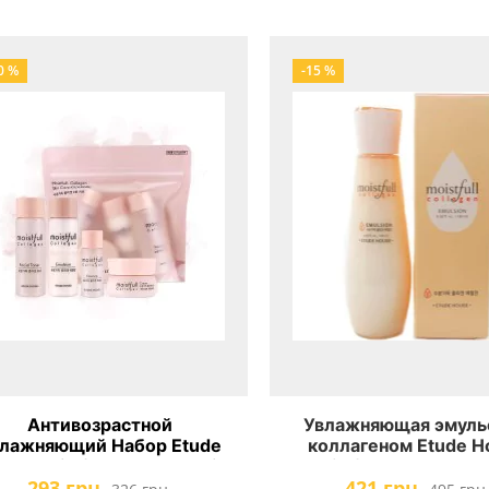
0 %
-15 %
Антивозрастной
Увлажняющая эмуль
лажняющий Набор Etude
коллагеном Etude H
se Moistfull Collagen Skin
Moistfull Collagen em
293 грн.
421 грн.
Care 4 Kit