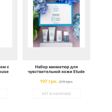
ем с
Набор миниатюр для
ouse
чувствительной кожи Etude
am MINI
House Soonjung Skin Care Trial
197 грн.
Kit
219 грн.
НЕТ В НАЛИЧИИ