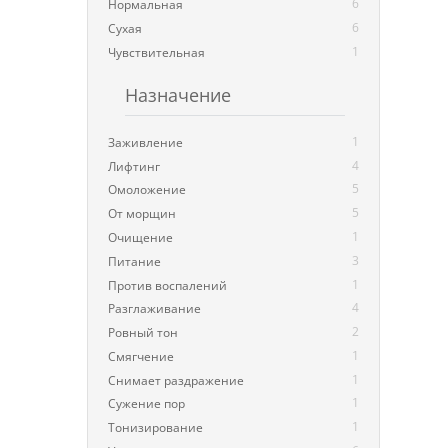
6
Нормальная
6
Сухая
1
Чувствительная
Назначение
1
Заживление
4
Лифтинг
5
Омоложение
5
От морщин
1
Очищение
3
Питание
1
Против воспалений
4
Разглаживание
2
Ровный тон
1
Смягчение
1
Снимает раздражение
1
Сужение пор
1
Тонизирование