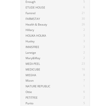
5
Enough
6
ETUDE HOUSE
21
Famirel
30
FARMSTAY
26
Health & Beauty
2
Hillary
3
HOLIKA HOLIKA
3
Huxley
3
INNISFREE
2
Laneige
2
Mary&May
23
MEDI-PEEL
16
MEDICUBE
8
MISSHA
7
Mizon
1
NATURE REPUBLIC
6
Ottie
2
PETITFEE
5
Purito