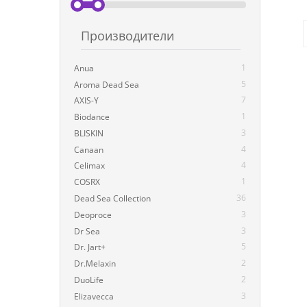
Производители
1
Anua
5
Aroma Dead Sea
7
AXIS-Y
1
Biodance
3
BLISKIN
4
Canaan
4
Celimax
1
COSRX
36
Dead Sea Collection
3
Deoproce
3
Dr Sea
5
Dr. Jart+
2
Dr.Melaxin
2
DuoLife
3
Elizavecca