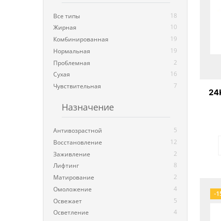
18
Все типы
10
Жирная
19
Комбинированная
19
Нормальная
2
Проблемная
16
Сухая
7
Чувствительная
24
Назначение
ли
2
5
Антивозрастной
12
Восстановление
2
Заживление
8
Лифтинг
2
Матирование
4
Омоложение
-1
5
Освежает
4
Осветление