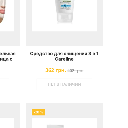
ельная
Средство для очищения 3 в 1
ица с
Careline
оновой
362 грн.
Beauty
.
402 грн.
et mask
НЕТ В НАЛИЧИИ
-20 %