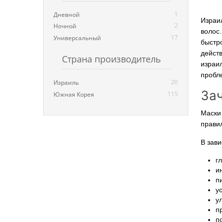
1
Дневной
Израи
2
Ночной
волос.
17
Универсальный
быстр
дейст
Страна производитель
израи
пробл
20
Израиль
За
115
Южная Корея
Маски
правил
В зави
г
и
п
у
у
п
п