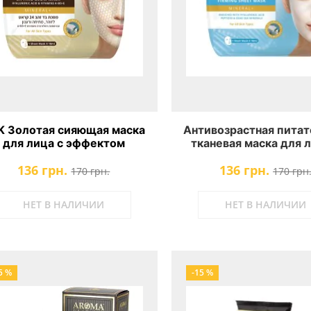
K Золотая сияющая маска
Aнтивозрастная питат
для лица с эффектом
тканевая маска для л
фтинга Health and Beauty
Пептидами и Гиалур
136 грн.
136 грн.
4K Gold Lifting Glow Mask
кислотой Health and 
170 грн.
170 грн
Anti-Aging firming she
НЕТ В НАЛИЧИИ
НЕТ В НАЛИЧИИ
5 %
-15 %