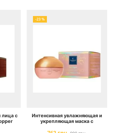
-23 %
 лица с
Интенсивная увлажняющая и
opper
укрепляющая маска с
sk
красными водорослями
762 грн.
Famirel Red Algae Hydro-