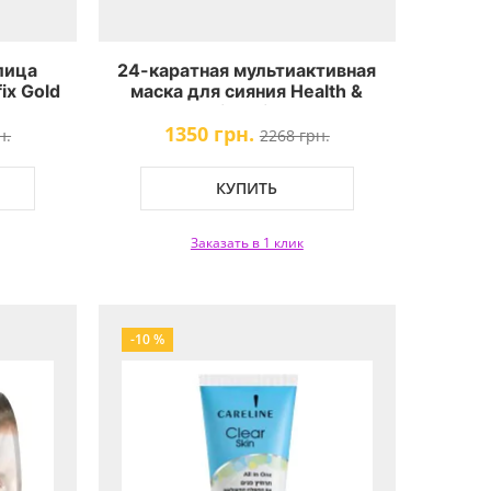
лица
24-каратная мультиактивная
ix Gold
маска для сияния Health &
Beauty Multi-Active 24K Glow
1350 грн.
Mask
н.
2268 грн.
КУПИТЬ
Заказать в 1 клик
-10 %