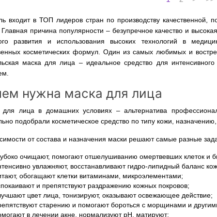
ль входит в ТОП лидеров стран по производству качественной, п
 Главная причина популярности – безупречное качество и высокая
ого развития и использования высоких технологий в медицин
венных косметических формул. Один из самых любимых и востреб
льская маска для лица – идеальное средство для интенсивног
ем.
чем нужна маска для лица
 для лица в домашних условиях – альтернатива профессиона
ьно подобрали косметическое средство по типу кожи, назначению,
симости от состава и назначения маски решают самые разные зада
лубоко очищают, помогают отшелушиванию омертвевших клеток и б
нтенсивно увлажняют, восстанавливают гидро-липидный баланс кож
итают, обогащают клетки витаминами, микроэлементами;
спокаивают и препятствуют раздражению кожных покровов;
лучшают цвет лица, тонизируют, оказывают освежающее действие;
репятствуют старению и помогают бороться с морщинами и другим
омогают в лечении акне, нормализуют рН, матируют;