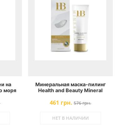
еи на
Минеральная маска-пилинг
о моря
Health and Beauty Mineral
 Face
Peeling Mask
461 грн.
.
576 грн.
НЕТ В НАЛИЧИИ