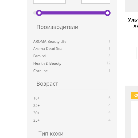
Уль
л
Производители
и
1
AROMA Beauty Life
1
Aroma Dead Sea
5
Famirel
12
Health & Beauty
1
Careline
Возраст
-2
6
18+
4
25+
6
30+
4
35+
Тип кожи