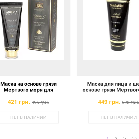
Маска на основе грязи
Маска для лица и ш
Мертвого моря для
основе грязи Мертвог
ствительной и проблемной
Aroma Dead Sea Mud
421 грн.
449 грн.
и лица с витамином С, А, Е
Mask
495 грн.
528 грн
roma Dead Sea Vitamin C
ssential Facial Mud Mask
НЕТ В НАЛИЧИИ
НЕТ В НАЛИЧИИ
1
2
>
>>