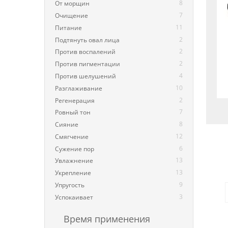
8
От морщин
7
Очищение
11
Питание
2
Подтянуть овал лица
2
Против воспалений
2
Против пигментации
4
Против шелушений
10
Разглаживание
2
Регенерация
7
Ровный тон
8
Сияние
12
Смягчение
6
Сужение пор
чув
13
Увлажнение
кож
13
Укрепление
A
9
E
Упругость
3
Успокаивает
Время применения