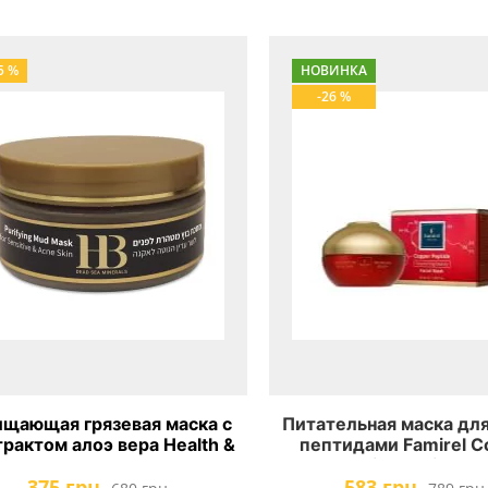
5 %
НОВИНКА
-26 %
щающая грязевая маска с
Питательная маска для
трактом алоэ вера Health &
пептидами Famirel C
Beauty
Peptide Facial Ma
375 грн.
583 грн.