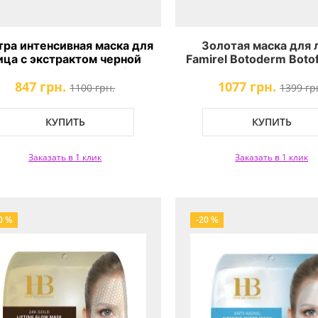
тра интенсивная маска для
Золотая маска для 
ица с экстрактом черной
Famirel Botoderm Botof
кры Famirel Black Caviar
Facial Mask
847 грн.
1077 грн.
Facial Mask
1100 грн.
1399 гр
КУПИТЬ
КУПИТЬ
Заказать в 1 клик
Заказать в 1 клик
0 %
-20 %