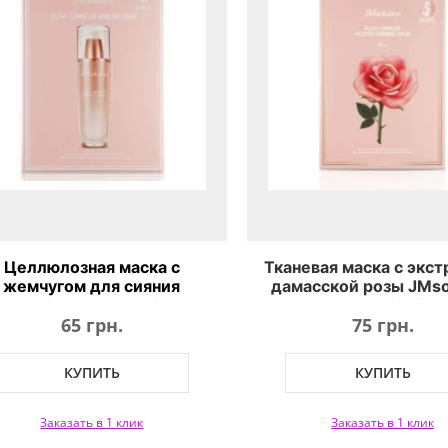
Целлюлозная маска с
Тканевая маска с экс
жемчугом для сияния
дамасской розы JMso
Msolution Glow Luminous
Glow Flower Firming
65 грн.
75 грн.
Aurora Mask
Rose
КУПИТЬ
КУПИТЬ
Заказать в 1 клик
Заказать в 1 клик