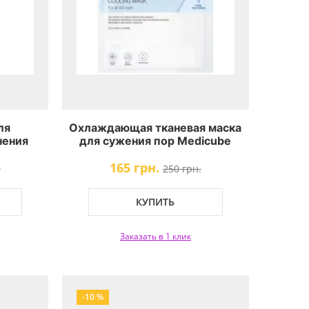
ля
Охлаждающая тканевая маска
нения
для сужения пор Medicube
lution
Zero Pore Cooling Mask
165 грн.
.
250 грн.
КУПИТЬ
Заказать в 1 клик
-10 %