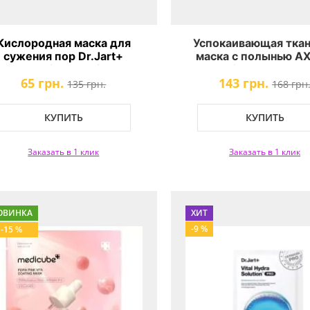
Кислородная маска для
Успокаивающая тка
сужения пор Dr.Jart+
маска с полынью AX
Porecting Solution
Green Vital Energy C
65 грн.
143 грн.
Mask
135 грн.
168 грн
КУПИТЬ
КУПИТЬ
Заказать в 1 клик
Заказать в 1 клик
ОВИНКА
ХИТ
-9 %
-15 %