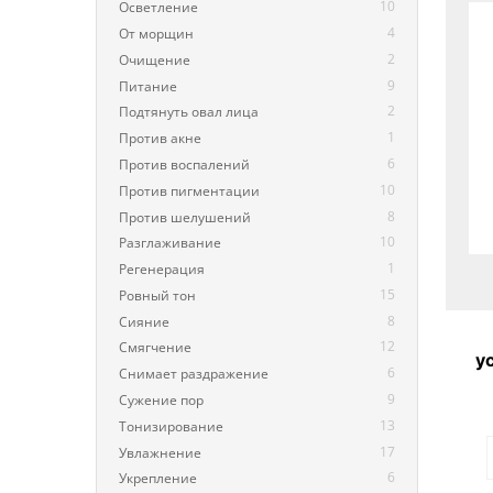
10
Осветление
4
От морщин
2
Очищение
9
Питание
2
Подтянуть овал лица
1
Против акне
6
Против воспалений
10
Против пигментации
8
Против шелушений
10
Разглаживание
1
Регенерация
15
Ровный тон
8
Сияние
12
Смягчение
у
6
Снимает раздражение
ли
9
ча
Сужение пор
13
Тонизирование
17
Увлажнение
6
Укрепление