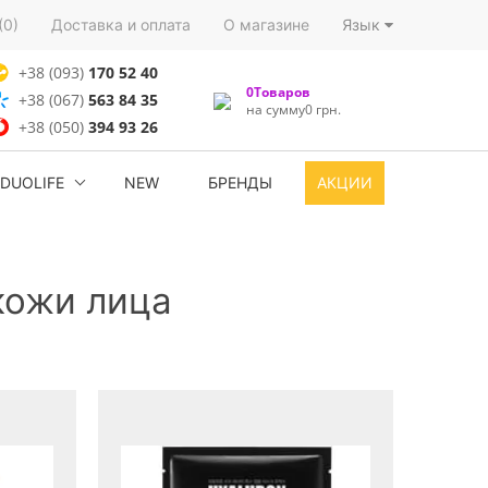
(0)
Доставка и оплата
О магазине
Язык
+38 (093)
170 52 40
0Товаров
+38 (067)
563 84 35
на сумму0 грн.
+38 (050)
394 93 26
DUOLIFE
NEW
БРЕНДЫ
АКЦИИ
кожи лица