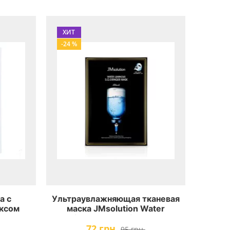
ХИТ
-24 %
а с
Ультраувлажняющая тканевая
ксом
маска JMsolution Water
Bomb
Luminous S.O.S. Ringer Mask
72 грн.
k
95 грн.