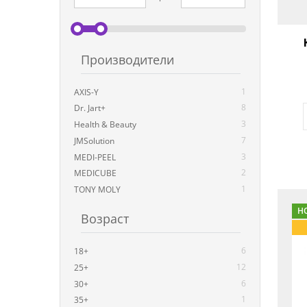
Производители
1
AXIS-Y
8
Dr. Jart+
3
Health & Beauty
7
JMSolution
3
MEDI-PEEL
2
MEDICUBE
1
TONY MOLY
Н
Возраст
6
18+
12
25+
6
30+
1
35+