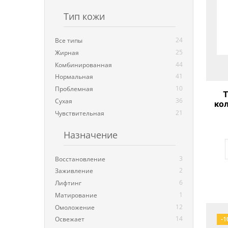
Тип кожи
24
Все типы
25
Жирная
44
Комбинированная
41
Нормальная
10
Проблемная
Т
36
Сухая
ко
21
Чувствительная
Назначение
3
Восстановление
2
Заживление
6
Лифтинг
1
Матирование
12
Омоложение
14
-1
Освежает