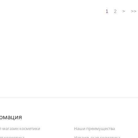
1
2
>
>>
рмация
т-магазин косметики
Наши преимущества
ая косметика
Израильская косметика