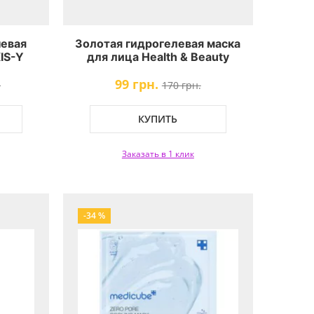
невая
Золотая гидрогелевая маска
IS-Y
для лица Health & Beauty
omplex
Golden Hydrogel Face Mask
99 грн.
.
170 грн.
КУПИТЬ
Заказать в 1 клик
-34 %