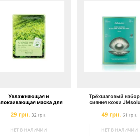
Увлажняющая и
Трёхшаговый набор
спокаивающая маска для
сияния кожи JMsolu
ца с экстрактом зелёного
Marine Luminous Black
29 грн.
49 грн.
я Tony Moly Pureness 100
Balancing Mask
32 грн.
61 грн.
Green Tea Mask Sheet
НЕТ В НАЛИЧИИ
НЕТ В НАЛИЧИИ