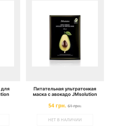
 для
Питательная ультратонкая
tion
маска с авокадо JMsolution
 Pearl
Water Luminous Avocado Oil
54 грн.
Ampoule Mask
61 грн.
НЕТ В НАЛИЧИИ