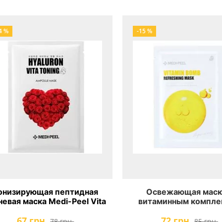
4 %
-15 %
онизирующая пептидная
Освежающая маск
невая маска Medi-Peel Vita
витаминным компле
Toning Ampoule Mask
Medi-Peel Vitamin 
67 грн.
72 грн.
Refreshing Mas
78 грн.
85 грн.