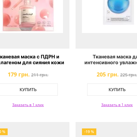
каневая маска с ПДРН и
Тканевая маска д
ллагеном для сияния кожи
интенсивного увлаж
medicube PDRN Pink Vita
Dr.Jart+ Vital Hydra So
179 грн.
205 грн.
Coating Mask
211 грн.
225 грн
КУПИТЬ
КУПИТЬ
Заказать в 1 клик
Заказать в 1 клик
0 %
-19 %