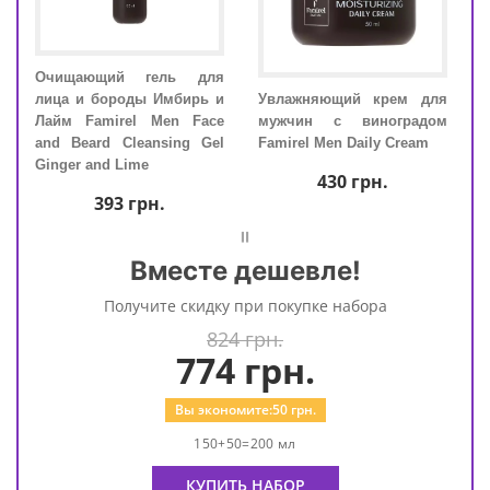
тка
Очищающий гель для
Очи
en с
лица и бороды Имбирь и
Увлажняющий крем для
лица
той
Лайм Famirel Men Face
мужчин с виноградом
Лай
zing
and Beard Cleansing Gel
Famirel Men Daily Cream
and 
Ginger and Lime
Ging
430
грн.
393
грн.
=
Вместе дешевле!
Получите скидку при покупке набора
824 грн.
774
грн.
Вы экономите:
50
грн.
150+50=200 мл
КУПИТЬ НАБОР