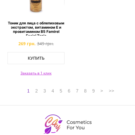
Тоник для лица с облепиховым
экстрактом, витамином Е и
провитамином B5 Famirel
Facial Tonic
269 грн.
349 грн.
КУПИТЬ
Заказать в 1 клик
1
2
3
4
5
6
7
8
9
>
>>