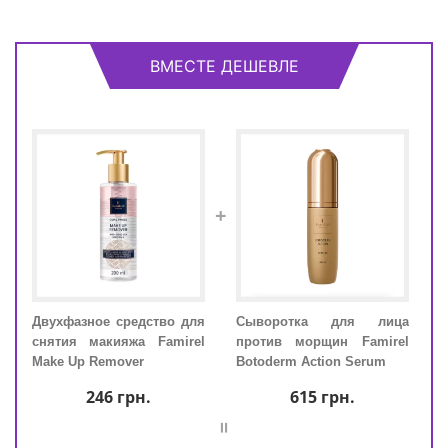
ВМЕСТЕ ДЕШЕВЛЕ
+
Двухфазное средство для
Сыворотка для лица
Двух
снятия макияжа Famirel
против морщин Famirel
снят
 с
Make Up Remover
Botoderm Action Serum
Make
ой и
246
грн.
615
грн.
nti-
=