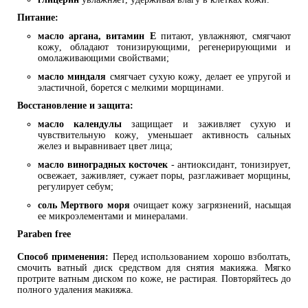
Питание:
масло аргана, витамин Е
питают, увлажняют, смягчают
кожу, обладают тонизирующими, регенерирующими и
омолаживающими свойствами;
масло миндаля
смягчает сухую кожу, делает ее упругой и
эластичной, борется с мелкими морщинами.
Восстановление и защита:
масло календулы
защищает и заживляет сухую и
чувствительную кожу, уменьшает активность сальных
желез и выравнивает цвет лица;
масло виноградных косточек
- антиоксидант, тонизирует,
освежает, заживляет, сужает поры, разглаживает морщины,
регулирует себум;
соль Мертвого моря
очищает кожу загрязнений, насыщая
ее микроэлементами и минералами.
Paraben free
Способ применения:
Перед использованием хорошо взболтать,
смочить ватный диск средством для снятия макияжа. Мягко
протрите ватным диском по коже, не растирая. Повторяйтесь до
полного удаления макияжа.