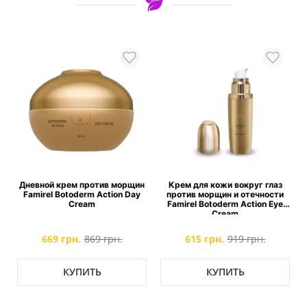
Дневной крем против морщин
Крем для кожи вокруг глаз
t
Famirel Botoderm Action Day
против морщин и отечности
Cream
Famirel Botoderm Action Eye
Cream
669 грн.
869 грн.
615 грн.
919 грн.
КУПИТЬ
КУПИТЬ