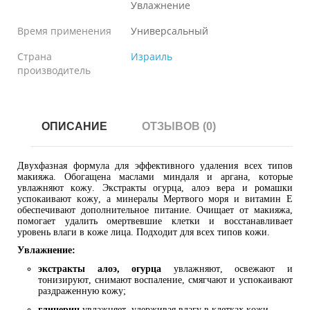
Увлажнение
Время применения
Универсальный
Страна
Израиль
производитель
ОПИСАНИЕ
ОТЗЫВОВ (0)
Двухфазная формула для эффективного удаления всех типов
макияжа. Обогащена маслами миндаля и аргана, которые
увлажняют кожу. Экстракты огурца, алоэ вера и ромашки
успокаивают кожу, а минералы Мертвого моря и витамин Е
обеспечивают дополнительное питание. Очищает от макияжа,
помогает удалить омертвевшие клетки и восстанавливает
уровень влаги в коже лица. Подходит для всех типов кожи.
Увлажнение:
экстракты алоэ, огурца
увлажняют, освежают и
тонизируют, снимают воспаление, смягчают и успокаивают
раздраженную кожу;
глицерин
увлажняет, удерживая влагу в клетках кожи.