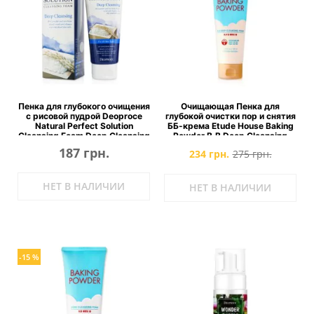
Пенка для глубокого очищения
Очищающая Пенка для
с рисовой пудрой Deoproce
глубокой очистки пор и снятия
Natural Perfect Solution
ББ-крема Etude House Baking
Cleansing Foam Deep Cleansing
Powder B.B Deep Cleansing
Foam
187 грн.
234 грн.
275 грн.
НЕТ В НАЛИЧИИ
НЕТ В НАЛИЧИИ
-15 %