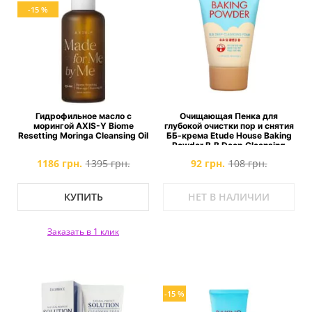
-15 %
Гидрофильное масло с
Очищающая Пенка для
морингой AXIS-Y Biome
глубокой очистки пор и снятия
Resetting Moringa Cleansing Oil
ББ-крема Etude House Baking
Powder B.B Deep Cleansing
Foam MINI
1186 грн.
1395 грн.
92 грн.
108 грн.
КУПИТЬ
НЕТ В НАЛИЧИИ
Заказать в 1 клик
-15 %