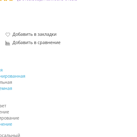
Добавить в закладки
Добавить в сравнение
я
нированная
льная
емная
ает
ение
ирование
нение
рсальный