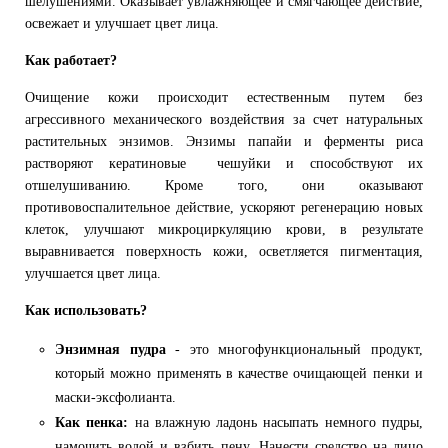
шелушениями. Оказывает увлажняющее и смягчающее действие,
освежает и улучшает цвет лица.
Как работает?
Очищение кожи происходит естественным путем без
агрессивного механического воздействия за счет натуральных
растительных энзимов. Энзимы папайи и ферменты риса
растворяют кератиновые чешуйки и способствуют их
отшелушиванию. Кроме того, они оказывают
противовоспалительное действие, ускоряют регенерацию новых
клеток, улучшают микроциркуляцию крови, в результате
выравнивается поверхность кожи, осветляется пигментация,
улучшается цвет лица.
Как использовать?
Энзимная пудра
- это многофункциональный продукт,
который можно применять в качестве очищающей пенки и
маски-эксфолианта.
Как пенка:
на влажную ладонь насыпать немного пудры,
намочить водой и взбить пену. Нанести средство на лицо