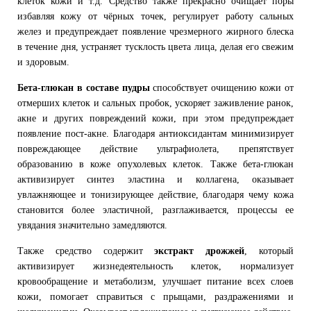
клеток кожи и т.д. Средство также прекрасно очищает поры
избавляя кожу от чёрных точек, регулирует работу сальных
желез и предупреждает появление чрезмерного жирного блеска
в течение дня, устраняет тусклость цвета лица, делая его свежим
и здоровым.
Бета-глюкан в составе пудры
способствует очищению кожи от
отмерших клеток и сальных пробок, ускоряет заживление ранок,
акне и других повреждений кожи, при этом предупреждает
появление пост-акне. Благодаря антиоксидантам минимизирует
повреждающее действие ультрафиолета, препятствует
образованию в коже опухолевых клеток. Также бета-глюкан
активизирует синтез эластина и коллагена, оказывает
увлажняющее и тонизирующее действие, благодаря чему кожа
становится более эластичной, разглаживается, процессы ее
увядания значительно замедляются.
Также средство содержит
экстракт дрожжей
, который
активизирует жизнедеятельность клеток, нормализует
кровообращение и метаболизм, улучшает питание всех слоев
кожи, помогает справиться с прыщами, раздражениями и