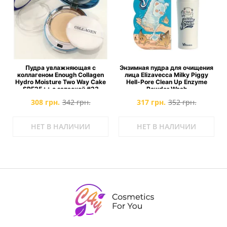
Пудра увлажняющая с
Энзимная пудра для очищения
коллагеном Enough Collagen
лица Elizavecca Milky Piggy
Hydro Moisture Two Way Cake
Hell-Pore Clean Up Enzyme
SPF25++ с запаской #23
Powder Wash
308 грн.
342 грн.
317 грн.
352 грн.
НЕТ В НАЛИЧИИ
НЕТ В НАЛИЧИИ