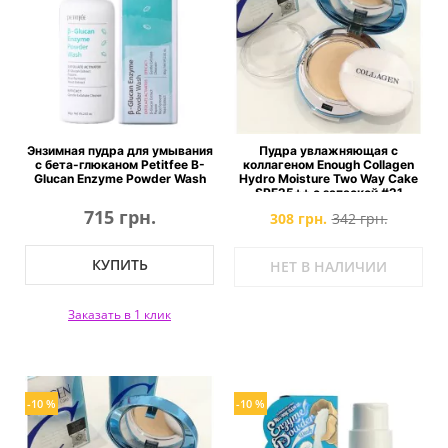
Энзимная пудра для умывания
Пудра увлажняющая с
с бета-глюканом Petitfee B-
коллагеном Enough Collagen
Glucan Enzyme Powder Wash
Hydro Moisture Two Way Cake
SPF25++ с запаской #21
715 грн.
308 грн.
342 грн.
КУПИТЬ
НЕТ В НАЛИЧИИ
Заказать в 1 клик
-10 %
-10 %