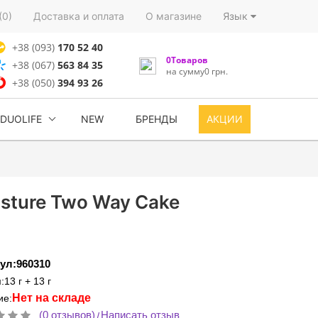
(0)
Доставка и оплата
О магазине
Язык
+38 (093)
170 52 40
0Товаров
+38 (067)
563 84 35
на сумму0 грн.
+38 (050)
394 93 26
DUOLIFE
NEW
БРЕНДЫ
АКЦИИ
sture Two Way Cake
ул:960310
13 г + 13 г
Нет на складе
ие:
(0 отзывов)
Написать отзыв
/