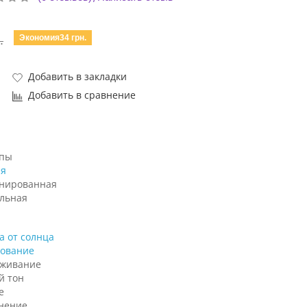
Экономия34 грн.
.
Добавить в закладки
Добавить в сравнение
ипы
я
нированная
льная
а от солнца
ование
аживание
й тон
е
нение