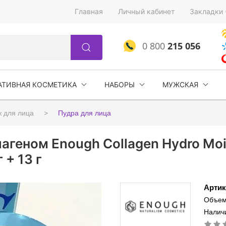
Главная
Личный кабинет
Закладки 
0 800
215 056
АТИВНАЯ КОСМЕТИКА
НАБОРЫ
МУЖСКАЯ
 для лица
Пудра для лица
геном Enough Collagen Hydro Moi
 + 13 г
Артик
Объем:
Налич