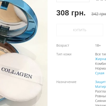
308 грн.
342 грн
КУПИТЬ
Возраст
18+
Тип кожи
Все т
Жирна
Комби
Норма
Сухая
Назначение
Защит
Матир
Разгл
Ровны
Сияни
Увлаж