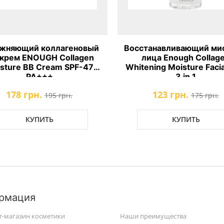
жняющий коллагеновый
Восстанавливающий мис
крем ENOUGH Collagen
лица Enough Collag
sture BB Cream SPF-47
Whitening Moisture Facia
PA+++
3 in 1
178 грн.
123 грн.
195 грн.
175 грн.
КУПИТЬ
КУПИТЬ
рмация
т-магазин косметики
Наши преимущества