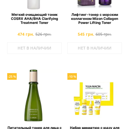
Мягкий очищающий тоник
Лифтинг-тонер с морским
COSRX AHA/BHA Clarifying
коллагеном Mizon Collagen
Treatment Toner
Power Lifting Toner
474 грн.
526 грн.
545 грн.
605 грн.
НЕТ В НАЛИЧИИ
НЕТ В НАЛИЧИИ
-25 %
-10 %
Питательный тонер для лица с
Набор миниатюр с юдзу для