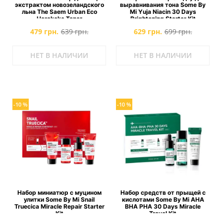
экстрактом новозеландского
выравнивания тона Some By
льна The Saem Urban Eco
Mi Yuja Niacin 30 Days
Harakeke Toner
Brightening Starter Kit
479 грн.
639 грн.
629 грн.
699 грн.
НЕТ В НАЛИЧИИ
НЕТ В НАЛИЧИИ
-10 %
-10 %
Набор миниатюр с муцином
Набор средств от прыщей с
улитки Some By Mi Snail
кислотами Some By Mi AHA
Truecica Miracle Repair Starter
BHA PHA 30 Days Miracle
Kit
Travel Kit