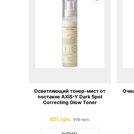
ер для
Осветляющий тонер-мист от
Очи
XIS-Y
постакне AXIS-Y Dark Spot
nfused
Correcting Glow Toner
831 грн.
н.
978 грн.
КУПИТЬ