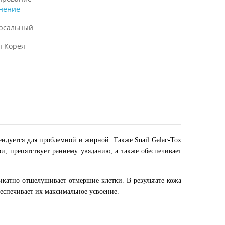
нение
рсальный
 Корея
дуется для проблемной и жирной. Также Snail Galac-Tox
ри, препятствует раннему увяданию, а также обеспечивает
икатно отшелушивает отмершие клетки. В результате кожа
еспечивает их максимальное усвоение.