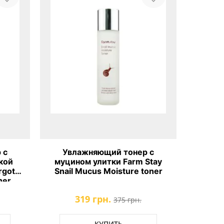
 с
Увлажняющий тонер с
Балан
кой
муцином улитки Farm Stay
микр
rgot
Snail Mucus Moisture toner
Biom
ner
319 грн.
9
375 грн.
КУПИТЬ