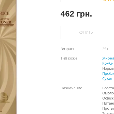
462 грн.
КУПИТЬ
Возраст
25+
Тип кожи
Жирна
Комби
Норма
Пробл
Сухая
Назначение
Восст
Омоло
Освеж
Питан
Проти
Тониз