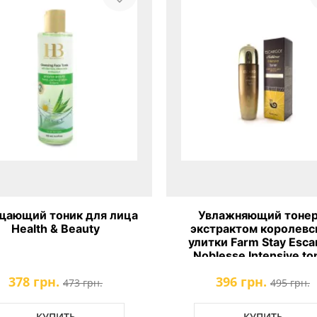
щающий тоник для лица
Увлажняющий тонер
Health & Beauty
экстрактом королевс
улитки Farm Stay Esca
Noblesse Intensive to
378 грн.
396 грн.
473 грн.
495 грн.
КУПИТЬ
КУПИТЬ