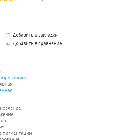
Добавить в закладки
Добавить в сравнение
я
нированная
льная
емная
ановление
жение
ает
ие
в пигментации
ирование