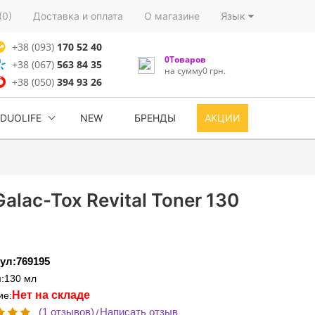
(0)
Доставка и оплата
О магазине
Язык
+38 (093)
170 52 40
0Товаров
+38 (067)
563 84 35
на сумму0 грн.
+38 (050)
394 93 26
DUOLIFE
NEW
БРЕНДЫ
АКЦИИ
lac-Tox Revital Toner 130
ул:769195
:130 мл
Нет на складе
ие:
(1 отзывов)
Написать отзыв
/