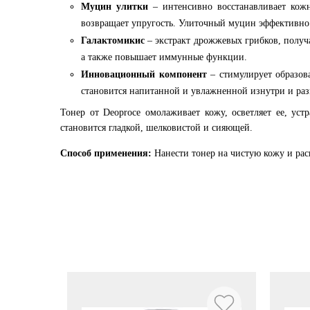
Муцин улитки
– интенсивно восстанавливает кожн
возвращает упругость. Улиточный муцин эффективно 
Галактомикис
– экстракт дрожжевых грибков, получа
а также повышает иммунные функции.
Инновационный компонент
– стимулирует образова
становится напитанной и увлажненной изнутри и раз
Тонер от Deoproce омолаживает кожу, осветляет ее, у
становится гладкой, шелковистой и сияющей.
Способ применения:
Нанести тонер на чистую кожу и р