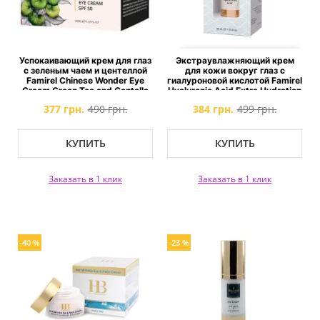
Успокаивающий крем для глаз
Экстраувлажняющий крем
с зеленым чаем и центеллой
для кожи вокруг глаз с
Famirel Chinese Wonder Eye
гиалуроновой кислотой Famirel
Cream Green Tea and Centella
Hyaluronic Acid Extra Hydration
SPF50
377 грн.
490 грн.
384 грн.
499 грн.
КУПИТЬ
КУПИТЬ
Заказать в 1 клик
Заказать в 1 клик
-40 %
-23 %