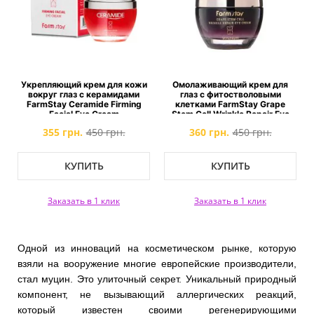
Укрепляющий крем для кожи
Омолаживающий крем для
вокруг глаз с керамидами
глаз с фитостволовыми
FarmStay Ceramide Firming
клетками FarmStay Grape
Facial Eye Cream
Stem Cell Wrinkle Repair Eye
Cream
355 грн.
450 грн.
360 грн.
450 грн.
КУПИТЬ
КУПИТЬ
Заказать в 1 клик
Заказать в 1 клик
Одной из инноваций на косметическом рынке, которую
взяли на вооружение многие европейские производители,
стал муцин. Это улиточный секрет. Уникальный природный
компонент, не вызывающий аллергических реакций,
который известен своими регенерирующими