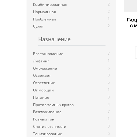
2
Комбинированная
2
Нормальная
1
Проблемная
Гид
с 
2
Сухая
Be
Назначение
7
Восстановление
1
Лифтинг
5
Омоложение
3
Освежает
5
Осветление
1
От морщин
8
Питание
4
Против темных кругов
7
Разглаживание
1
Ровный тон
3
Снятие отечности
5
Тонизирование