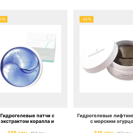
5 %
-23 %
Гидрогелевые патчи с
Гидрогелевые лифтин
экстрактом коралла и
с морским огурц
морской водой для глаз
BeauuGreen Se
338 грн.
345 грн.
uuGreen Hydro gel Coral &
Cucumber&Black Hydro