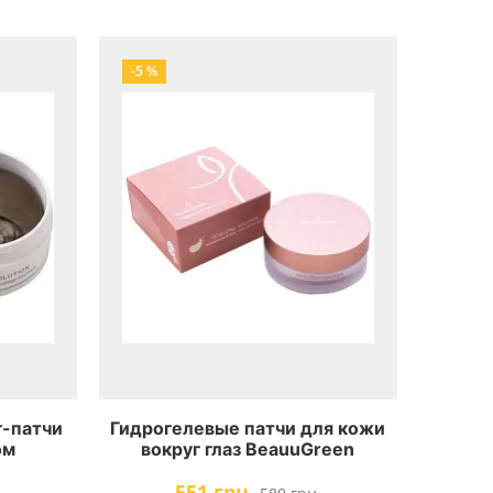
-5 %
г-патчи
Гидрогелевые патчи для кожи
ом
вокруг глаз BeauuGreen
a
Pomegranate & Ruby Hydrogel
551 грн.
gel Eye
Eye Patch