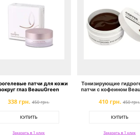
рогелевые патчи для кожи
Тонизирующие гидрог
вокруг глаз BeauuGreen
патчи с кофеином Bea
egranate & Ruby Hydrogel
Coffee Hydrogel Eye 
338 грн.
410 грн.
Eye Patch
450 грн.
450 грн
КУПИТЬ
КУПИТЬ
Заказать в 1 клик
Заказать в 1 клик