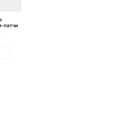
е
м-патчи
еном
ollagen
.
remium