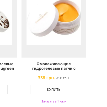
елевые
Омолаживающие
uugreen
гидрогелевые патчи с
Patch
золотом и коллагеном
338 грн.
BeauuGreen Collagen Gold
.
450 грн.
Hydrogel Eye Patch
КУПИТЬ
Заказать в 1 клик