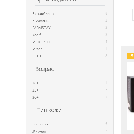
8
BeauuGreen
2
Elizavecca
3
FARMSTAY
3
Koelf
4
MEDI-PEEL
1
Mizon
8
-5
PETITFEE
Возраст
1
18+
5
25+
2
30+
Тип кожи
6
Все типы
2
Жирная