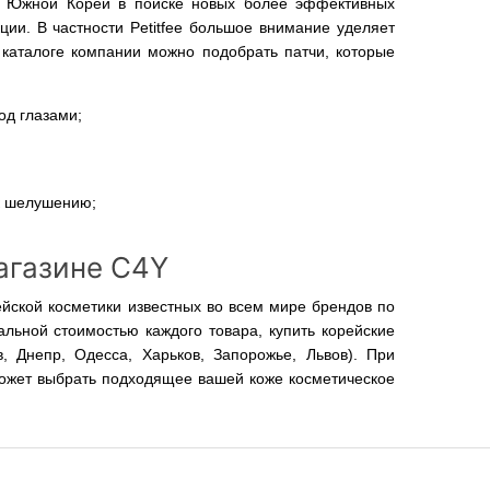
ли Южной Кореи в поиске новых более эффективных
ии. В частности Petitfee большое внимание уделяет
в каталоге компании можно подобрать патчи, которые
од глазами;
 к шелушению;
магазине C4Y
йской косметики известных во всем мире брендов по
льной стоимостью каждого товара, купить корейские
в, Днепр, Одесса, Харьков, Запорожье, Львов). При
ожет выбрать подходящее вашей коже косметическое