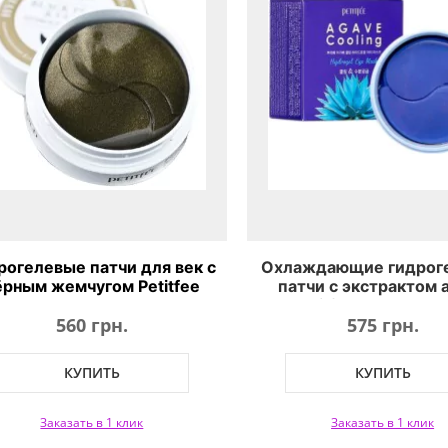
рогелевые патчи для век с
Охлаждающие гидрог
ёрным жемчугом Petitfee
патчи с экстрактом 
k Pearl & Gold Hydrogel Eye
Petitfee Agave Coo
560 грн.
575 грн.
Patch
Hydrogel Eye Ma
КУПИТЬ
КУПИТЬ
Заказать в 1 клик
Заказать в 1 клик