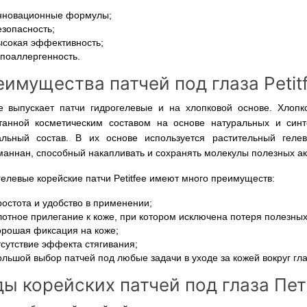
нновационные формулы;
езопасность;
ысокая эффективность;
ипоаллергенность.
имущества патчей под глаза Petit
fee выпускает патчи гидрогелевые и на хлопковой основе. Хлопк
танной косметическим составом на основе натуральных и синт
альный состав. В их основе используется растительный гелев
маннан, способный накапливать и сохранять молекулы полезных ак
елевые корейские патчи Petitfee имеют много преимуществ:
ростота и удобство в применении;
лотное прилегание к коже, при котором исключена потеря полезны
орошая фиксация на коже;
тсутствие эффекта стягивания;
ольшой выбор патчей под любые задачи в уходе за кожей вокруг гла
ы корейских патчей под глаза Пе