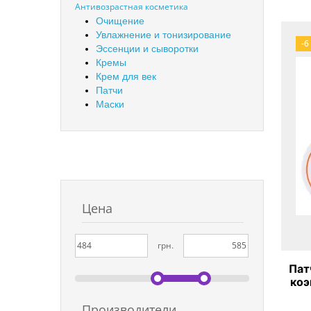
Антивозрастная косметика
Очищение
Увлажнение и тонизирование
-6
Эссенции и сыворотки
Кремы
Крем для век
Патчи
Маски
Цена
грн.
Пат
коэ
C
Производители