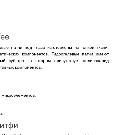
fee
овые патчи под глаза изготовлены из тонкой ткани,
етических компонентов. Гидрогелевые патчи имеют
ый субстрат, в котором присутствует полисахарид
тивных компонентов.
х микроэлементов;
з.
титфи