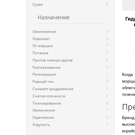
8
Сухая
Назначение
Гид
к
3
Омоложение
2
Освежает
7
От морщин
2
Питание
4
Против темных кругов
3
Разглаживание
1
Регенерация
Когда
3
морщи
Ровный тон
облегч
1
Снимает раздражение
точечн
4
Снятие отечности
8
Тонизирование
Пре
7
Увлажнение
2
Укрепление
Бренд
1
высок
Упругость
корей