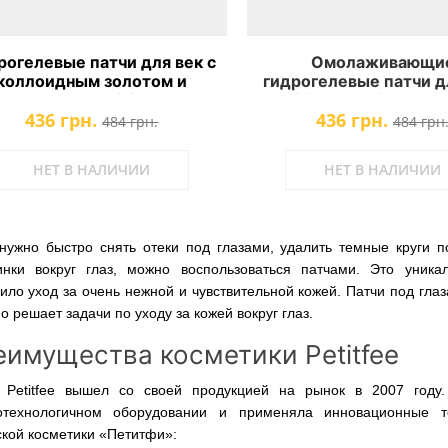
рогелевые патчи для век с
Омолаживающи
коллоидным золотом и
гидрогелевые патчи д
оллагеном Petitfee Gold
Petitfee Premium Gold
436 грн.
436 грн.
Hydrogel Eye Patch
Eye Patch
484 грн.
484 грн
НЕТ В НАЛИЧИИ
НЕТ В НАЛИЧИИ
 нужно быстро снять отеки под глазами, удалить темные круги 
нки вокруг глаз, можно воспользоваться патчами. Это уника
ило уход за очень нежной и чувствительной кожей. Патчи под глаза
о решает задачи по уходу за кожей вокруг глаз.
имущества косметики Petitfee
 Petitfee вышел со своей продукцией на рынок в 2007 году
отехнологичном оборудовании и применяла инновационные те
ской косметики «Петитфи»: