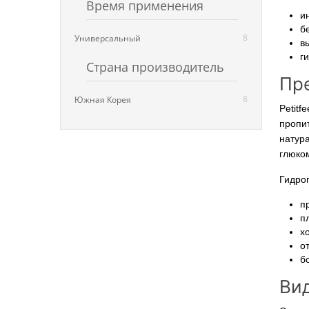
Время применения
и
б
8
Универсальный
в
г
Страна производитель
Пре
8
Южная Корея
Petit
пропи
натур
глюко
Гидрог
п
п
х
о
б
Вид