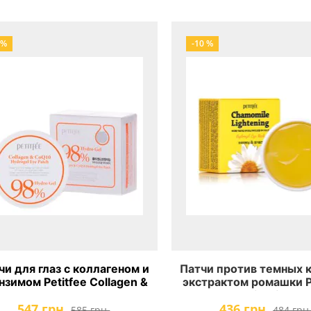
 %
-10 %
чи для глаз с коллагеном и
Патчи против темных к
нзимом Petitfee Collagen &
экстрактом ромашки P
o Q10 Hydrogel Eye Patch
Chamomile Lighten
547 грн.
436 грн.
Hydrogel Eye Ma
585 грн.
484 грн