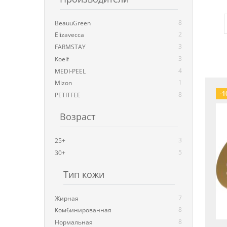
8
BeauuGreen
2
Elizavecca
3
FARMSTAY
3
Koelf
4
MEDI-PEEL
1
Mizon
-1
8
PETITFEE
Возраст
3
25+
5
30+
Тип кожи
7
Жирная
8
Комбинированная
8
Нормальная