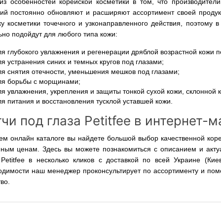
из особенностей корейской косметики в том, что производите
ий постоянно обновляют и расширяют ассортимент своей продукц
ку косметики точечного и узконаправленного действия, поэтому 
но подойдут для любого типа кожи:
ля глубокого увлажнения и регенерации дряблой возрастной кожи п
ля устранения синих и темных кругов под глазами;
ля снятия отечности, уменьшения мешков под глазами;
ля борьбы с морщинами;
ля увлажнения, укрепления и защиты тонкой сухой кожи, склонной
ля питания и восстановления тусклой уставшей кожи.
чи под глаза Petitfee в интернет-
ем онлайн каталоге вы найдете большой выбор качественной коре
пным ценам. Здесь вы можете познакомиться с описанием и актуа
 Petitfee в несколько кликов с доставкой по всей Украине (Кие
одимости наш менеджер проконсультирует по ассортименту и пом
во.