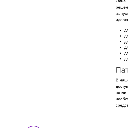
Одна 
решен
выпус
идеаль
д
д
д
д
д
д
Пат
В наш
досту
патчи
необх
средст