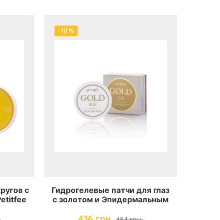
-10 %
ругов с
Гидрогелевые патчи для глаз
etitfee
с золотом и Эпидермальным
ing
Фактором Роста PETITFEE
436 грн.
sk
Gold EGF Eye Spot Patch
.
484 грн.