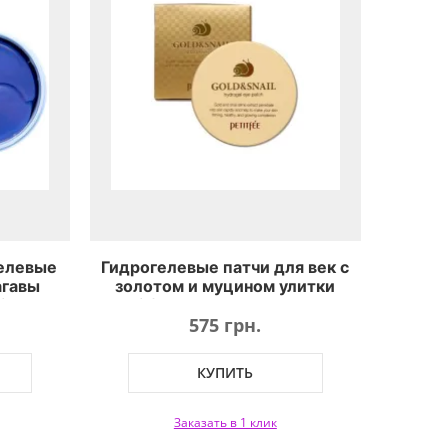
елевые
Гидрогелевые патчи для век с
агавы
золотом и муцином улитки
ling
Petitfee Hydro Gel Eye Patch
575 грн.
sk
Gold & Snail
КУПИТЬ
Заказать в 1 клик