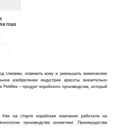
е
ля глаз
 & EGF
.
под глазами, освежить кожу и уменьшить мимические
льное изобретении индустрии красоты значительно
 Petitfee – продукт корейского производства, который
. Уже на старте корейская компания работала на
хнологии производства косметики. Преимущества