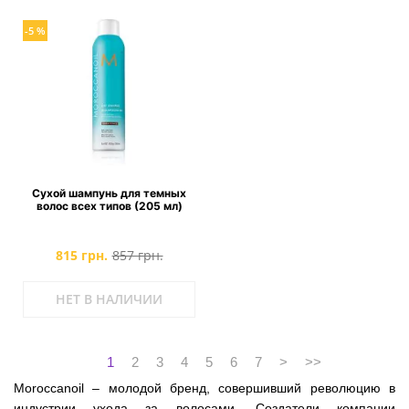
-5 %
Сухой шампунь для темных
волос всех типов (205 мл)
815 грн.
857 грн.
НЕТ В НАЛИЧИИ
1
2
3
4
5
6
7
>
>>
Moroccanoil – молодой бренд, совершивший революцию в
индустрии ухода за волосами. Создатели компании