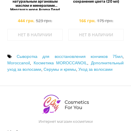
натуральным аргановым
сохранения цвета (20 мл)
маслом и минералами
Мертвого моря Aroma Dead
Sea Mud & Argan Oil Hair Mask
444 грн.
523 грн.
166 грн.
175 грн.
НЕТ В НАЛИЧИИ
НЕТ В НАЛИЧИИ
Сыворотка для восстановления кончиков 75мл
,
Moroccanoil
,
Косметика MOROCCANOIL
,
Дополнительный
уход за волосами
,
Серумы и кремы
,
Уход за волосами
Интернет магазин косметики