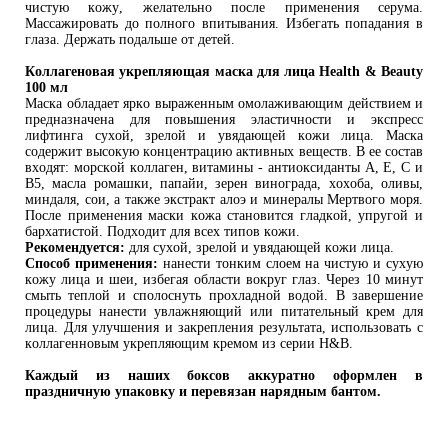
чистую кожу, желательно после применения серума.
Массажировать до полного впитывания. Избегать попадания в
глаза. Держать подальше от детей.
Коллагеновая укрепляющая маска для лица Health & Beauty
100 мл
Маска обладает ярко выраженным омолаживающим действием и
предназначена для повышения эластичности и экспресс
лифтинга сухой, зрелой и увядающей кожи лица. Маска
содержит высокую концентрацию активных веществ. В ее состав
входят: морской коллаген, витамины - антиоксиданты А, Е, С и
В5, масла ромашки, папайи, зерен винограда, хохоба, оливы,
миндаля, сои, а также экстракт алоэ и минералы Мертвого моря.
После применения маски кожа становится гладкой, упругой и
бархатистой. Подходит для всех типов кожи.
Рекомендуется:
для сухой, зрелой и увядающей кожи лица.
Способ применения:
нанести тонким слоем на чистую и сухую
кожу лица и шеи, избегая области вокруг глаз. Через 10 минут
смыть теплой и сполоснуть прохладной водой. В завершение
процедуры нанести увлажняющий или питательный крем для
лица. Для улучшения и закрепления результата, использовать с
коллагенновым укрепляющим кремом из серии H&B.
Каждый из наших боксов аккуратно оформлен в 
праздничную упаковку и перевязан нарядным бантом.