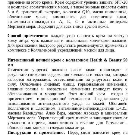
применения этого крема. Крем содержит уровень защиты SPF-20
и комплекс ароматических масел, а также жирные кислоты омега
3 и 6, гранатовый экстракт, ко-энзим Q10, масло шиповника,
облепиховое масло, компоненты для осветления кожи,
витамины-антиоксиданты А, Е, С и активные минералы
Мертвого моря. Подходит для всех типов зрелой кожи.
Способ применения:
каждое утро наносить крем на чистую
кожу лица, чуть вдавливая и похлопывая кончиками пальцев.
Для достижения быстрого результата рекомендуется применять в
комплексе с Коллагеновой укрепляющей маской для лица.
Интенсивный ночной крем с коллагеном Health & Beauty 50
мл
Изменения упругих волокон слоев кожи происходят в
результате снижения содержания коллагена и эластина, которые
являются материалами, ответственными за упругость кожи и
силу. Ослабление лицевых мышц, гормональные изменения,
влияние солнца и возрастные изменения приводят кожу к
обезвоживанию и морщинам. Этот ночной крем создан с
применением инновационной технологии. Предназначен для
использования антивозрастного ухода за кожей. Обогащён
Коллагеном и Эластином, витаминами-антиоксидантами Е+В5,
маслом Календулы, Алоэ Вера, маслом Авокадо и минералами
Мёртвого моря. Укрепляющий крем питает и защищает кожу от
усталости и стресса, накопленных в течение дня. Результат -
обновлённая, мягкая и гладкая кожа лица.
Инструкции к применению:
Перед сном нанесите крем на