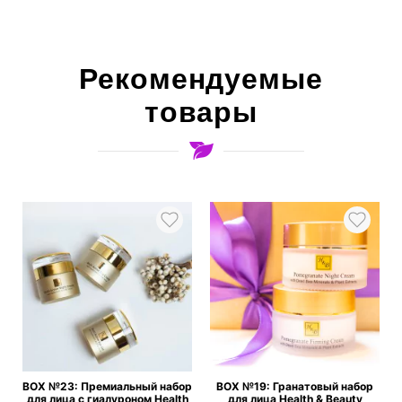
Рекомендуемые
товары
BOX №23: Премиальный набор
BOX №19: Гранатовый набор
&
для лица с гиалуроном Health
для лица Health & Beauty