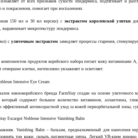
избавляет от всех признаков сухости эпидермиса, подтягивает и раз
ю и покраснения, помогает при воспалениях.
чная 150 мл и 30 мл версии) с
экстрактом королевской улитки
до
, выравнивает микротекстуру эпидермиса.
мл) с
улиточным экстрактом
замедляет процессы старения, стимулиру
омпонентом продуктов корейского набора питает кожу витаминами А, 
т отмершие клетки, интенсивно увлажняет и осветляет.
blesse Intensive Eye Cream
налов южнокорейского бренда FarmStay создан на основе улиточног
 который содержит большое количество витаминов, аллантоина, глико
 эффективный антивозрастной уход за кожей периорбитальной зоны, сущ
 Escargot Noblesse Intensive Vanishing Balm
макияж. Vanishing Balm – бальзам, предназначенный для нанесения п
овнять тон кожи, скрыть пигментные пятна. Легкий VB-крем хорошо 