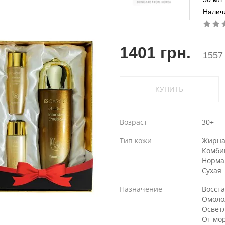
Налич
1401 грн.
1557 
КУПИТЬ
Возраст
30+
Тип кожи
Жирна
Комби
Норма
Сухая
Назначение
Восст
Омоло
Освет
От мо