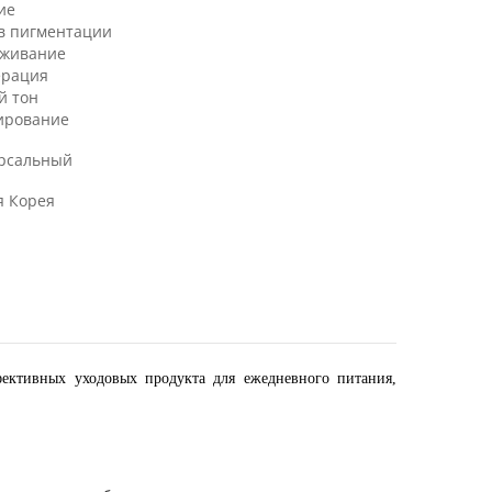
ие
в пигментации
аживание
ерация
й тон
ирование
рсальный
 Корея
фективных уходовых продукта для ежедневного питания,