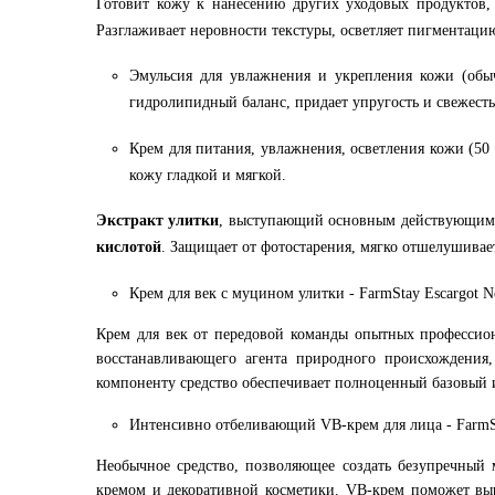
Готовит кожу к нанесению других уходовых продуктов, 
Разглаживает неровности текстуры, осветляет пигментаци
Эмульсия для увлажнения и укрепления кожи (обы
гидролипидный баланс, придает упругость и свежесть
Крем для питания, увлажнения, осветления кожи (50 
кожу гладкой и мягкой.
Экстракт улитки
, выступающий основным действующим к
кислотой
. Защищает от фотостарения, мягко отшелушивае
Крем для век с муцином улитки - FarmStay Escargot No
Крем для век от передовой команды опытных профессио
восстанавливающего агента природного происхождения,
компоненту средство обеспечивает полноценный базовый и
Интенсивно отбеливающий VB-крем для лица - FarmStay
Необычное средство, позволяющее создать безупречный 
кремом и декоративной косметики. VB-крем поможет выр