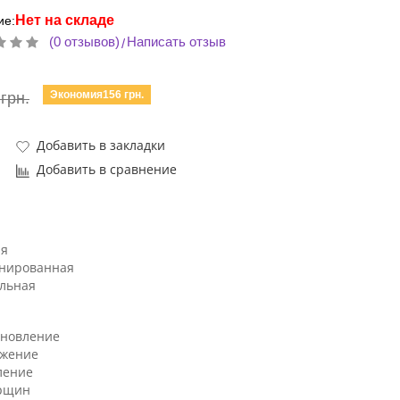
Нет на складе
ие:
(0 отзывов)
Написать отзыв
/
Экономия156 грн.
грн.
Добавить в закладки
Добавить в сравнение
я
нированная
льная
ановление
жение
ление
рщин