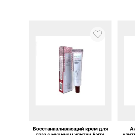
мульсия
Восстанавливающий крем для
А
rm Stay
глаз с муцином улитки Farm
улитк