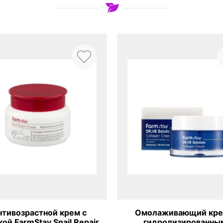
нтивозрастной крем с
Омолаживающий кре
ой FarmStay Snail Repair
гидролизированны