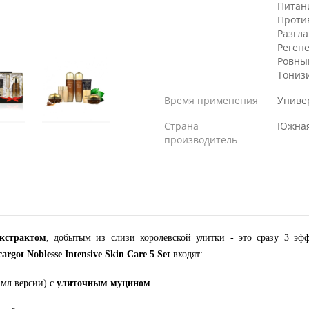
Питан
Проти
Разгл
Реген
Ровны
Тониз
Время применения
Униве
Страна
Южная
производитель
кстрактом
, добытым из слизи королевской улитки - это сразу 3 эф
argot Noblesse Intensive Skin Care 5 Set
входят:
 мл версии) с
улиточным муцином
.