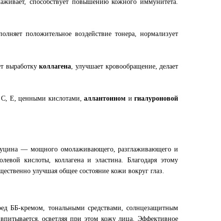
глаживает, способствует повышению кожного иммунитета.
полняет положительное воздействие тонера, нормализует
ет выработку
коллагена
, улучшает кровообращение, делает
С, Е, ценными кислотами,
аллантоином
и
гиалуроновой
о муцина — мощного омолаживающего, разглаживающего и
левой кислоты, коллагена и эластина. Благодаря этому
ественно улучшая общее состояние кожи вокруг глаз.
еред ББ-кремом, тональными средствами, солнцезащитным
впитывается, осветляя при этом кожу лица. Эффективное