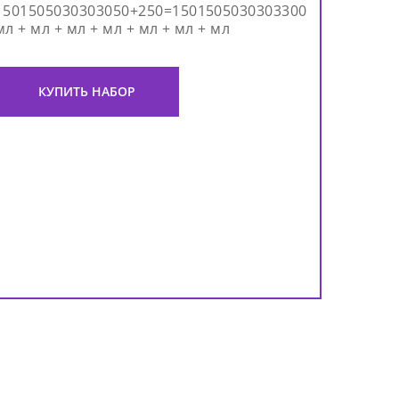
1501505030303050+250=1501505030303300
мл + мл + мл + мл + мл + мл + мл
КУПИТЬ НАБОР
Наб
экс
ули
Nobl
пре