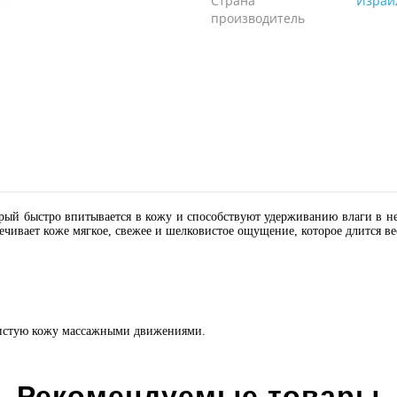
Страна
Израи
производитель
ый быстро впитывается в кожу и способствуют удерживанию влаги в ней
ечивает коже мягкое, свежее и шелковистое ощущение, которое длится ве
чистую кожу массажными движениями.
Рекомендуемые товары