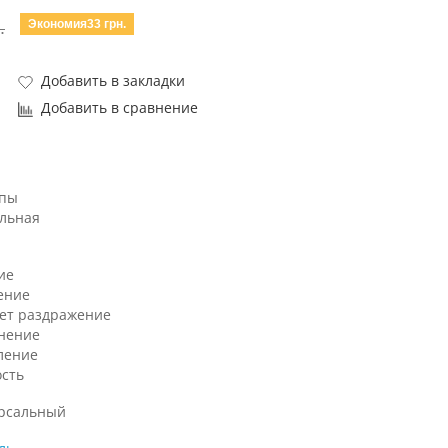
Экономия33 грн.
.
Добавить в закладки
Добавить в сравнение
ипы
льная
ие
ение
ет раздражение
нение
ление
ость
рсальный