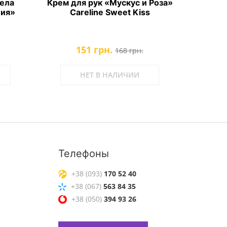
ела
Крем для рук «Мускус и Роза»
Шелк
лия»
Careline Sweet Kiss
Carel
151 грн.
168 грн.
НЕТ В НАЛИЧИИ
Телефоны
+38 (093)
170 52 40
+38 (067)
563 84 35
+38 (050)
394 93 26