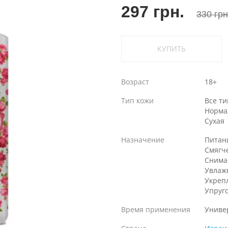
297 грн.
330 грн
КУПИТЬ
Возраст
18+
Тип кожи
Все т
Норма
Сухая
Назначение
Питан
Смягч
Снима
Увлаж
Укреп
Упруг
Время применения
Униве