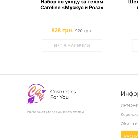
 тела
Набор по уходу за телом
Шел
Ваниль
Careline «Мускус и Роза»
828 грн.
.
920 грн.
НЕТ В НАЛИЧИИ
Инфо
Интерне
Интернет магазин косметики
Корейск
Обмен и 
РАСП