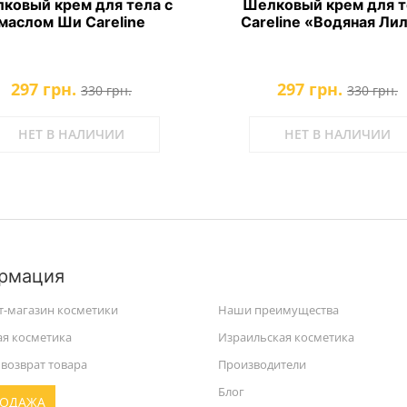
ковый крем для тела с
Шелковый крем для т
маслом Ши Careline
Careline «Водяная Ли
297 грн.
297 грн.
330 грн.
330 грн.
НЕТ В НАЛИЧИИ
НЕТ В НАЛИЧИИ
рмация
т-магазин косметики
Наши преимущества
ая косметика
Израильская косметика
возврат товара
Производители
Блог
РОДАЖА