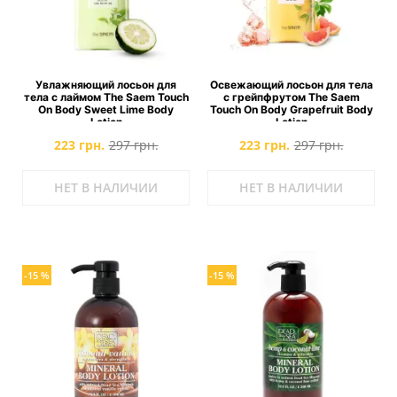
Увлажняющий лосьон для
Освежающий лосьон для тела
тела с лаймом The Saem Touch
с грейпфрутом The Saem
On Body Sweet Lime Body
Touch On Body Grapefruit Body
Lotion
Lotion
223 грн.
297 грн.
223 грн.
297 грн.
НЕТ В НАЛИЧИИ
НЕТ В НАЛИЧИИ
-15 %
-15 %