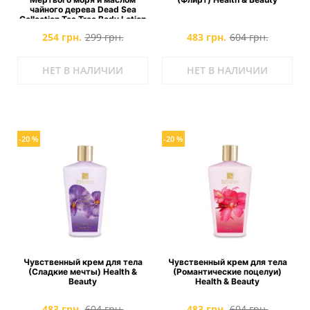
чайного дерева Dead Sea
Collection Tea Tree Body Lotion
Natural Dead Sea Minerals
254 грн.
299 грн.
483 грн.
604 грн.
НЕТ В НАЛИЧИИ
НЕТ В НАЛИЧИИ
-20 %
-20 %
Чувственный крем для тела
Чувственный крем для тела
(Сладкие мечты) Health &
(Романтические поцелуи)
Beauty
Health & Beauty
483 грн.
604 грн.
483 грн.
604 грн.