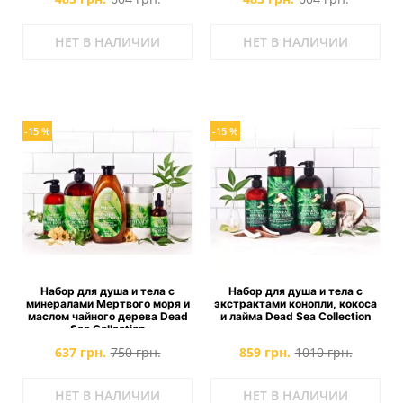
НЕТ В НАЛИЧИИ
НЕТ В НАЛИЧИИ
-15 %
-15 %
Набор для душа и тела с
Набор для душа и тела с
минералами Мертвого моря и
экстрактами конопли, кокоса
маслом чайного дерева Dead
и лайма Dead Sea Collection
Sea Collection
637 грн.
750 грн.
859 грн.
1010 грн.
НЕТ В НАЛИЧИИ
НЕТ В НАЛИЧИИ