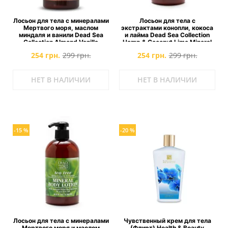
Лосьон для тела с минералами
Лосьон для тела с
Мертвого моря, маслом
экстрактами конопли, кокоса
миндаля и ванили Dead Sea
и лайма Dead Sea Collection
Collection Almond Vanilla
Hemp & Coconut Lime Mineral
Mineral Salt Scrub
Body Lotion
254 грн.
299 грн.
254 грн.
299 грн.
НЕТ В НАЛИЧИИ
НЕТ В НАЛИЧИИ
-15 %
-20 %
Лосьон для тела с минералами
Чувственный крем для тела
Мертвого моря и маслом
(Флирт) Health & Beauty