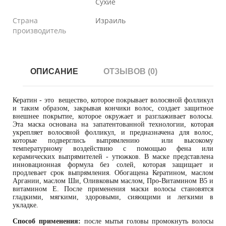
Сухие
Страна
Израиль
производитель
ОПИСАНИЕ
ОТЗЫВОВ (0)
Кератин - это вещество, которое покрывает волосяной фолликул
и таким образом, закрывая кончики волос, создает защитное
внешнее покрытие, которое окружает и разглаживает волосы.
Эта маска основана на запатентованной технологии, которая
укрепляет волосяной фолликул, и предназначена для волос,
которые подверглись выпрямлению или высокому
температурному воздействию с помощью фена или
керамических выпрямителей - утюжков. В маске представлена
инновационная формула без солей, которая защищает и
продлевает срок выпрямления. Обогащена Кератином, маслом
Аргании, маслом Ши, Оливковым маслом, Про-Витамином В5 и
витамином Е. После применения маски волосы становятся
гладкими, мягкими, здоровыми, сияющими и легкими в
укладке.
Способ применения:
после мытья головы промокнуть волосы