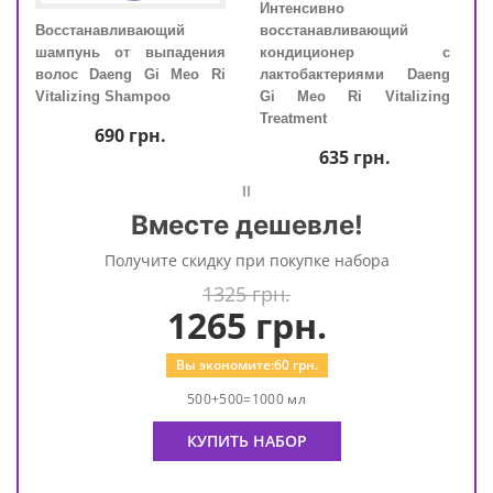
пия"
Интенсивно
Восс
ния
Восстанавливающий
восстанавливающий
шам
 Ri
шампунь от выпадения
кондиционер с
вол
ask
волос Daeng Gi Meo Ri
лактобактериями Daeng
Vita
Vitalizing Shampoo
Gi Meo Ri Vitalizing
Treatment
690
грн.
635
грн.
=
Вместе дешевле!
Получите скидку при покупке набора
1325 грн.
1265
грн.
Вы экономите:
60
грн.
500+500=1000 мл
КУПИТЬ НАБОР