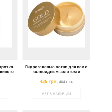
оротка
Гидрогелевые патчи для век с
чкиного
коллоидным золотом и
est 97%
коллагеном Petitfee Gold
436 грн.
Hydrogel Eye Patch
.
484 грн.
НЕТ В НАЛИЧИИ