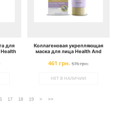
та для
Коллагеновая укрепляющая
Health
маска для лица Health And
nates
Beauty Collagen Firming Facial
461 грн.
Mask
.
576 грн.
НЕТ В НАЛИЧИИ
6
17
18
19
>
>>