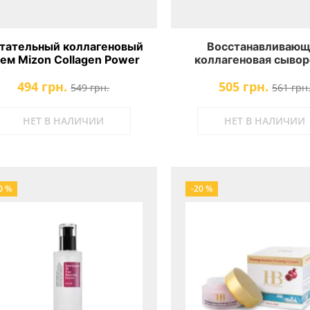
тательный коллагеновый
Восстанавливающ
ем Mizon Collagen Power
коллагеновая сывор
Firming Enriched Cream
Mizon Original Skin E
494 грн.
505 грн.
Collagen 100 Ampo
549 грн.
561 грн
НЕТ В НАЛИЧИИ
НЕТ В НАЛИЧИИ
0 %
-20 %