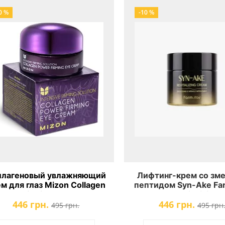
0 %
-10 %
ллагеновый увлажняющий
Лифтинг-крем со зм
м для глаз Mizon Collagen
пептидом Syn-Ake Fa
ower Firming Eye Cream
Syn-Ake Revitalizing
446 грн.
446 грн.
495 грн.
495 грн