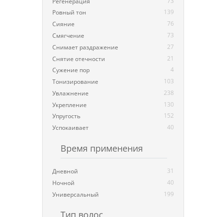
73
Регенерация
139
Ровный тон
76
Сияние
73
Смягчение
27
Снимает раздражение
21
Снятие отечности
4
Сужение пор
103
Тонизирование
238
Увлажнение
130
Укрепление
152
Упругость
40
Успокаивает
Время применения
31
Дневной
40
Ночной
199
Универсальный
Тип волос