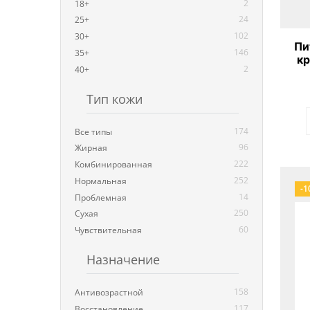
2
18+
24
25+
102
30+
Пи
146
35+
кр
2
40+
Тип кожи
174
Все типы
96
Жирная
222
Комбинированная
252
Нормальная
-1
14
Проблемная
250
Сухая
60
Чувствительная
Назначение
158
Антивозрастной
117
Восстановление