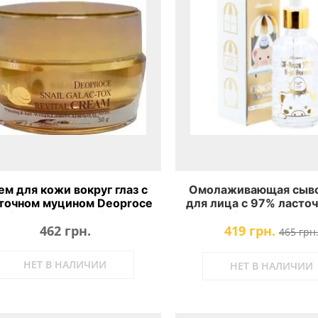
ем для кожи вокруг глаз с
Омолаживающая сыв
точном муцином Deoproce
для лица с 97% ласто
nail Galac-Tox Revital Eye
гнезда Elizavecca CF-N
462 грн.
419 грн.
Cream
B-Jo Serum
465 грн
НЕТ В НАЛИЧИИ
НЕТ В НАЛИЧИИ