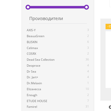
Производители
-1
3
AXIS-Y
2
BeauuGreen
6
BLISKIN
3
Celimax
2
COSRX
36
Dead Sea Collection
4
Deoproce
4
Dr Sea
4
Dr. Jart+
1
Dr.Melaxin
10
Elizavecca
2
Enough
7
ETUDE HOUSE
31
Famirel