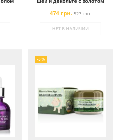
иолом
шеи и декольте с золотом
Firming
Petitfee Gold Neck Cream
474 грн.
.
527 грн.
НЕТ В НАЛИЧИИ
-5 %