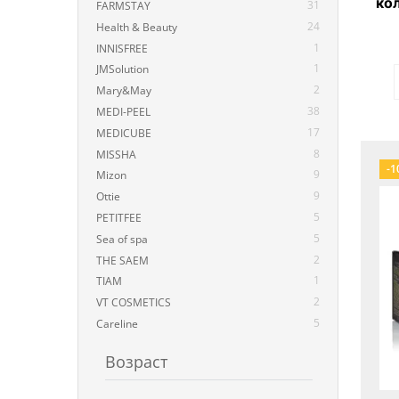
ко
31
FARMSTAY
г
24
Health & Beauty
1
INNISFREE
1
JMSolution
2
Mary&May
38
MEDI-PEEL
17
MEDICUBE
8
MISSHA
-1
9
Mizon
9
Ottie
5
PETITFEE
5
Sea of spa
2
THE SAEM
1
TIAM
2
VT COSMETICS
5
Careline
Возраст