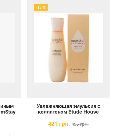
-15 %
еиным
Увлажняющая эмульсия с
rmStay
коллагеном Etude House
 Cream
Moistfull Collagen emulsio
421 грн.
.
495 грн.