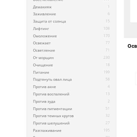
1
Демакияж
6
Заживление
15
Защита от солнца
108
Лифтинг
170
Омоложение
77
Освежает
Осв
71
Осветление
230
От морщин
18
Очищение
199
Питание
58
Подтянуть овал лица
4
Против акне
13
Против воспалений
2
Против зуда
51
Против пигментации
32
Против темных кругов
27
Против шелушений
195
Разглаживание