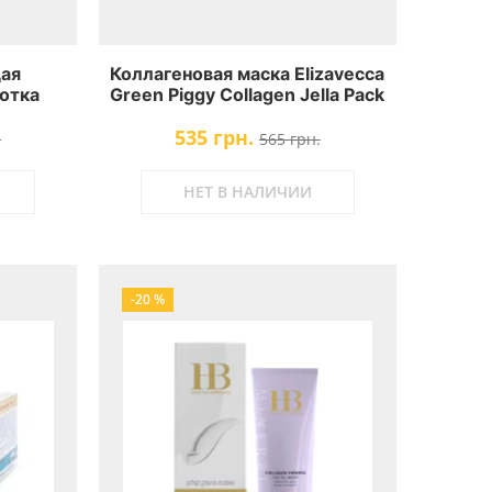
ая
Коллагеновая маска Elizavecca
отка
Green Piggy Collagen Jella Pack
nergy
535 грн.
ule
.
565 грн.
НЕТ В НАЛИЧИИ
-20 %