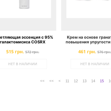
етляющая эссенция с 95%
Крем на основе грана
галактомисиса COSRX
повышения упругости 
Galactomyces 95 Tone
And Beauty Pomegra
515 грн.
461 грн.
Balancing Essence
Firming Cream
572 грн.
576 грн
НЕТ В НАЛИЧИИ
НЕТ В НАЛИЧИИ
<<
<<
<
11
12
13
14
15
1